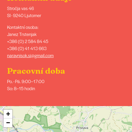
Stročja vas 46
SI - 9240 Ljutomer
Kontaktní osoba:
Janez Trstenjak
+386 (0) 2 584 84 45
+386 (0) 41 413 663
naravnisok.si@gmail.com
Pracovní doba
Po. - Pá. 9:00–17:00
So: 8–15 hodin
+
−