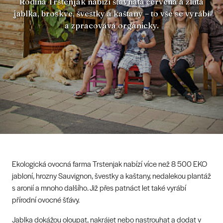
Rodina Trstenjak nabízí šťavnatá červená a žlutá
jablka, broskve, švestky a kaštany – to vše se vyrábí
a zpracovává organicky.
Ekologická ovocná farma Trstenjak nabízí více než 8 500 EKO
jabloní, hrozny Sauvignon, švestky a kaštany, nedalekou plantáž
s aronií a mnoho dalšího. Již přes patnáct let také vyrábí
přírodní ovocné šťávy.
Jablka dokážou oloupat, nakrájet nebo nastrouhat a dodat v