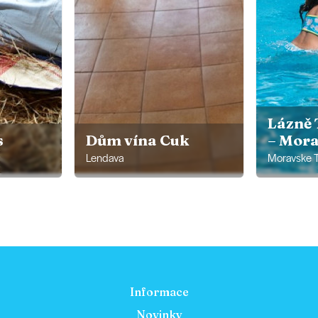
Lázně
s
Dům vína Cuk
– Mora
Lendava
Moravske T
Informace
Novinky