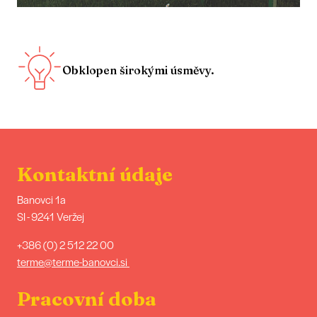
Obklopen širokými úsměvy.
Kontaktní údaje
Banovci 1a
SI - 9241 Veržej
+386 (0) 2 512 22 00
terme@terme-banovci.si
Pracovní doba