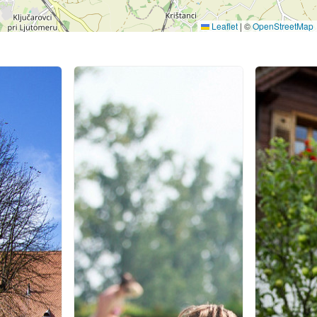
Leaflet
|
©
OpenStreetMap