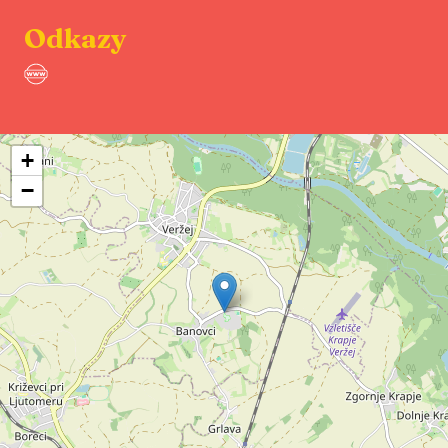
Odkazy
+
−