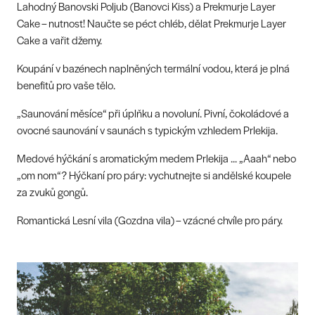
Lahodný Banovski Poljub (Banovci Kiss) a Prekmurje Layer
Cake – nutnost! Naučte se péct chléb, dělat Prekmurje Layer
Cake a vařit džemy.
Koupání v bazénech naplněných termální vodou, která je plná
benefitů pro vaše tělo.
„Saunování měsíce“ při úplňku a novoluní. Pivní, čokoládové a
ovocné saunování v saunách s typickým vzhledem Prlekija.
Medové hýčkání s aromatickým medem Prlekija ... „Aaah“ nebo
„om nom“? Hýčkaní pro páry: vychutnejte si andělské koupele
za zvuků gongů.
Romantická Lesní vila (Gozdna vila) – vzácné chvíle pro páry.