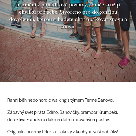
promění v pohádkové postavy, rodiče si užijí
chvilku pro sebe. Stvořeno pro dokonalou
dovolenou, kterou si budete chtít opakovat znovu a
znovu.
Ranní běh nebo nordic walking s týmem Terme Banovci.
Zábavný svět piráta Ediho, Banovičky, brambor Krumpeki,
detektiva Frančka a dalších dětmi milovaných postav.
Originální pokrmy Prlekija – jako ty z kuchyně vaší babičky!