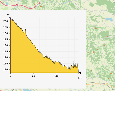
m
200
195
190
185
180
175
170
165
160
0
20
40
km