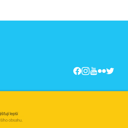
šťují lepší
jšího obsahu.