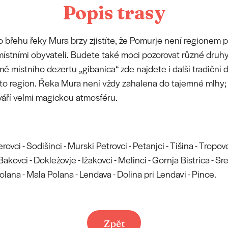
Popis trasy
 břehu řeky Mura brzy zjistíte, že Pomurje není regionem p
místními obyvateli. Budete také moci pozorovat různé druhy 
mě místního dezertu „gibanica“ zde najdete i další tradiční d
to region. Řeka Mura není vždy zahalena do tajemné mlhy; 
váří velmi magickou atmosféru.
vci - Sodišinci - Murski Petrovci - Petanjci - Tišina - Tropovc
Bakovci - Dokležovje - Ižakovci - Melinci - Gornja Bistrica - Sr
 Polana - Mala Polana - Lendava - Dolina pri Lendavi - Pince.
Zpět