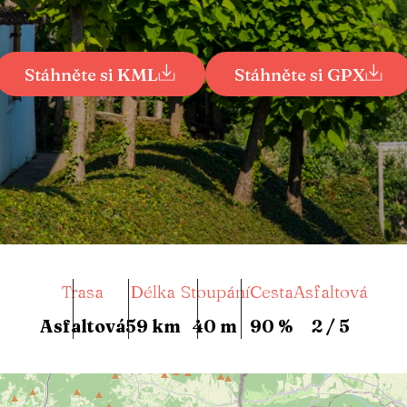
Stáhněte si KML
Stáhněte si GPX
Trasa
Délka
Stoupání
Cesta
Asfaltová
Asfaltová
59 km
40 m
90 %
2 / 5