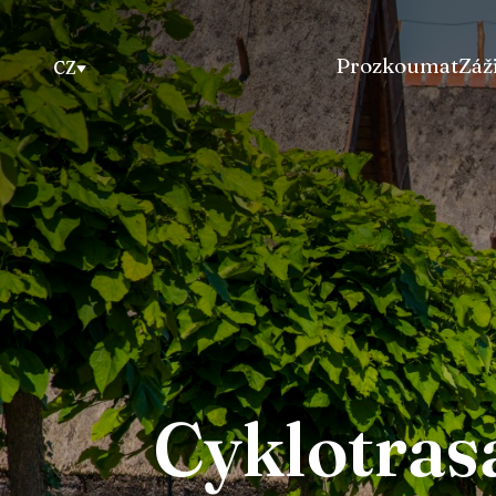
Prozkoumat
Záž
CZ
Cyklotras