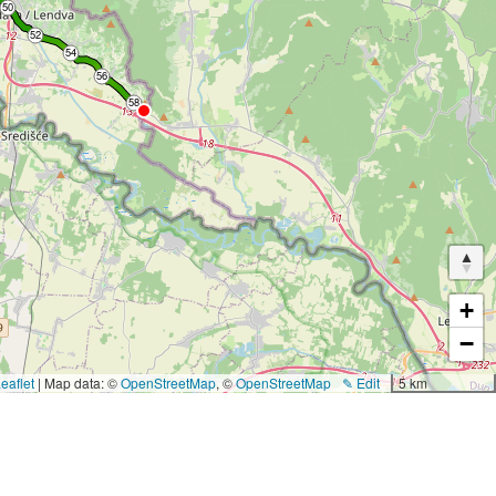
+
−
eaflet
|
Map data: ©
OpenStreetMap
, ©
OpenStreetMap
✎ Edit
5 km