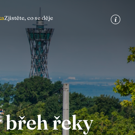
ka
Zjistěte, co se děje
 břeh řeky