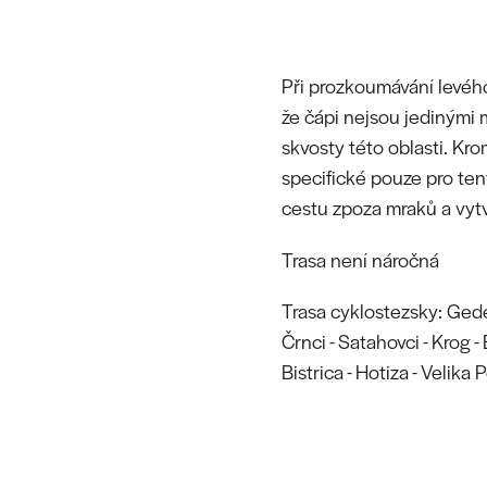
Při prozkoumávání levého
že čápi nejsou jedinými 
skvosty této oblasti. Kro
specifické pouze pro ten
cestu zpoza mraků a vyt
Trasa není náročná
Trasa cyklostezsky: Gedero
Črnci - Satahovci - Krog - 
Bistrica - Hotiza - Velika