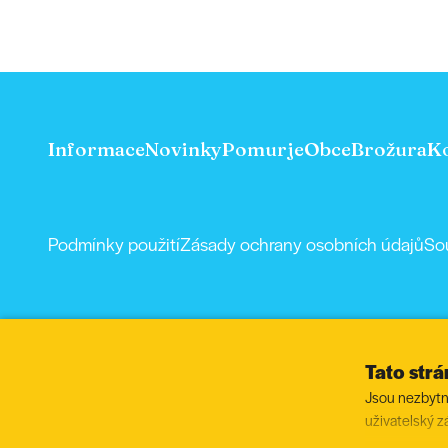
Informace
Novinky
Pomurje
Obce
Brožura
K
Podmínky použití
Zásady ochrany osobních údajů
So
Tato str
Jsou nezbytné
uživatelský z