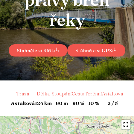
řeky
Stáhněte si KML
Stáhněte si GPX
Trasa
Délka
Stoupání
Cesta
Terénní
Asfaltová
Asfaltová
124 km
60 m
90 %
10 %
3 / 5