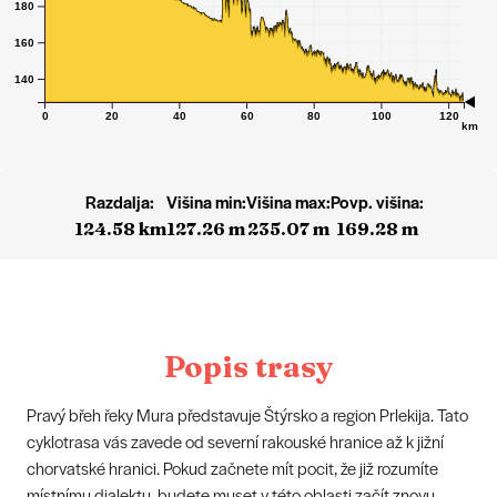
180
160
140
0
20
40
60
80
100
120
km
Razdalja:
Višina min:
Višina max:
Povp. višina:
124.58 km
127.26 m
235.07 m
169.28 m
Popis trasy
Pravý břeh řeky Mura představuje Štýrsko a region Prlekija. Tato
cyklotrasa vás zavede od severní rakouské hranice až k jižní
chorvatské hranici. Pokud začnete mít pocit, že již rozumíte
místnímu dialektu, budete muset v této oblasti začít znovu.