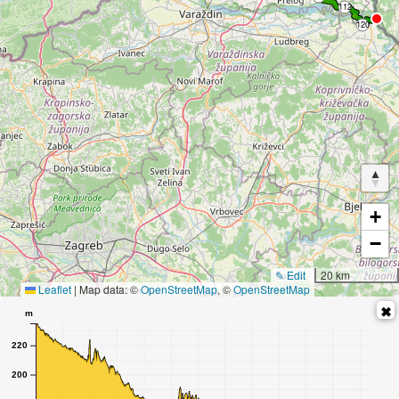
+
−
✎ Edit
20 km
Leaflet
|
Map data: ©
OpenStreetMap
, ©
OpenStreetMap
m
220
200