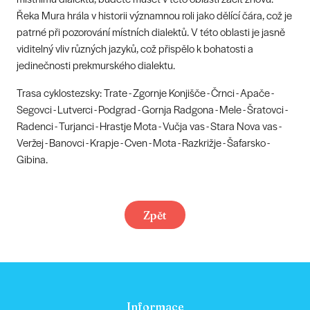
Řeka Mura hrála v historii významnou roli jako dělící čára, což je
patrné při pozorování místních dialektů. V této oblasti je jasně
viditelný vliv různých jazyků, což přispělo k bohatosti a
jedinečnosti prekmurského dialektu.
Trasa cyklostezsky: Trate - Zgornje Konjišče - Črnci - Apače -
Segovci - Lutverci - Podgrad - Gornja Radgona - Mele - Šratovci -
Radenci - Turjanci - Hrastje Mota - Vučja vas - Stara Nova vas -
Veržej - Banovci - Krapje - Cven - Mota - Razkrižje - Šafarsko -
Gibina.
Zpět
Informace