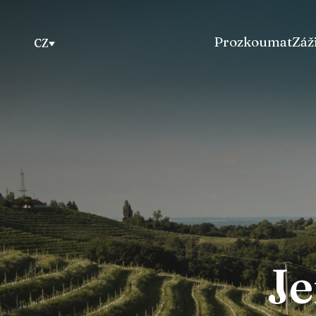
Prozkoumat
Záž
CZ
Je