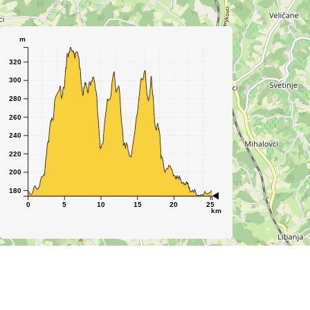
m
320
300
280
260
240
220
200
180
0
5
10
15
20
25
km