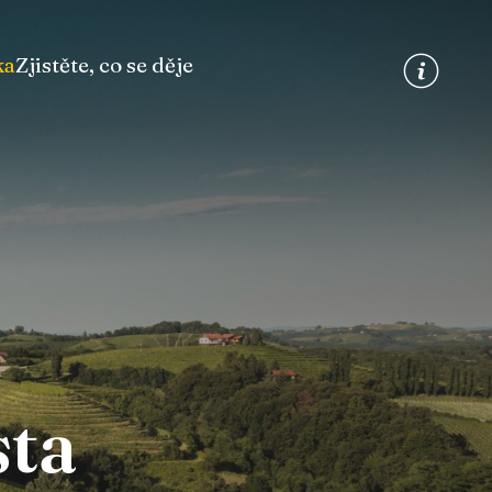
ka
Zjistěte, co se děje
sta