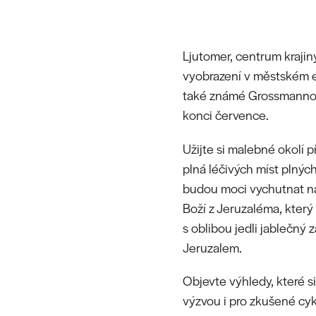
Ljutomer, centrum krajin
vyobrazení v městském er
také známé Grossmannový
konci července.
Užijte si malebné okolí 
plná léčivých míst plnýc
budou moci vychutnat ná
Boží z Jeruzaléma, který
s oblibou jedli jablečný 
Jeruzalem.
Objevte výhledy, které s
výzvou i pro zkušené cykl