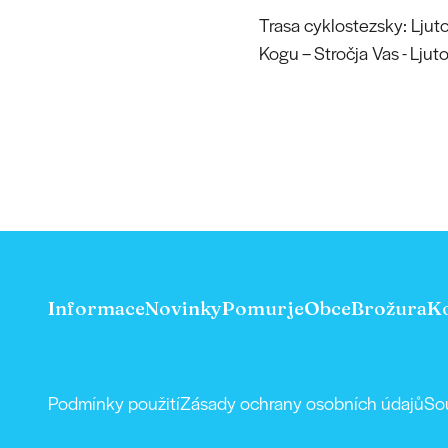
Trasa cyklostezsky: Ljut
Kogu – Stročja Vas - Ljut
Informace
Novinky
Pomurje
Obce
Brožura
K
Podmínky použití
Zásady ochrany osobních údajů
So