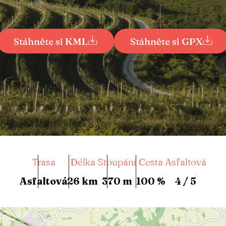
Stáhněte si KML
Stáhněte si GPX
Trasa
Délka
Stoupání
Cesta
Asfaltová
Asfaltová
26 km
370 m
100 %
4 / 5