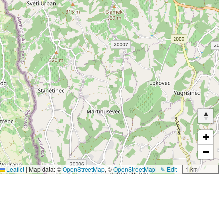
+
−
Leaflet
|
Map data: ©
OpenStreetMap
, ©
OpenStreetMap
✎ Edit
1 km