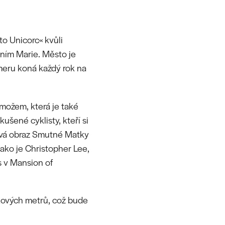
o Unicorc« kvůli
ením Marie. Město je
meru koná každý rok na
rmožem, která je také
ušené cyklisty, kteří si
ývá obraz Smutné Matky
jako je Christopher Lee,
us v Mansion of
škových metrů, což bude