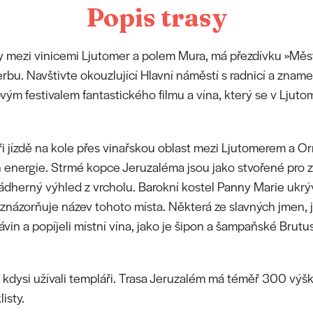
Popis trasy
y mezi vinicemi Ljutomer a polem Mura, má přezdívku »Měst
bu. Navštivte okouzlující Hlavní náměstí s radnicí a znam
m festivalem fantastického filmu a vína, který se v Ljuto
při jízdě na kole přes vinařskou oblast mezi Ljutomerem a O
h energie. Strmé kopce Jeruzaléma jsou jako stvořené pro zk
dherný výhled z vrcholu. Barokní kostel Panny Marie ukr
 znázorňuje název tohoto místa. Některá ze slavných jmen, 
závin a popíjeli místní vína, jako je šipon a šampaňské Brut
i kdysi užívali templáři. Trasa Jeruzalém má téměř 300 vý
isty.