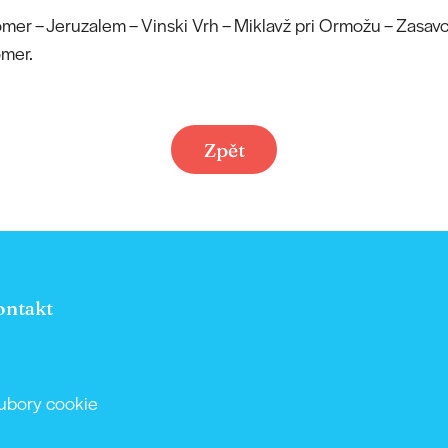
omer – Jeruzalem – Vinski Vrh – Miklavž pri Ormožu – Zasavci
omer.
Zpět
ontakt
ubory cookie