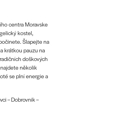
ního centra Moravske
gelický kostel,
dpočinete. Šlapejte na
 na krátkou pauzu na
 tradičních doškových
najdete několik
oté se plní energie a
ovci – Dobrovnik –