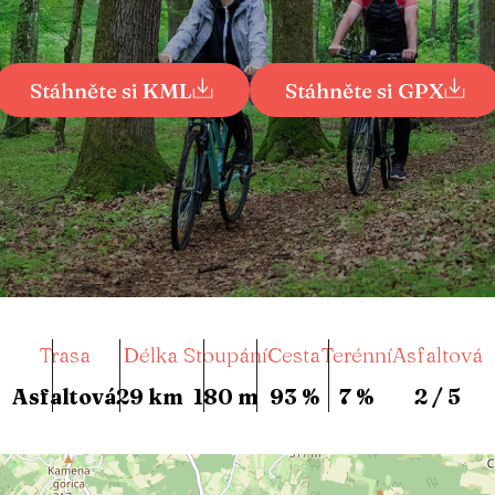
Stáhněte si KML
Stáhněte si GPX
Trasa
Délka
Stoupání
Cesta
Terénní
Asfaltová
Asfaltová
29 km
180 m
93 %
7 %
2 / 5