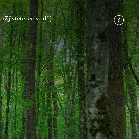
ka
Zjistěte, co se děje