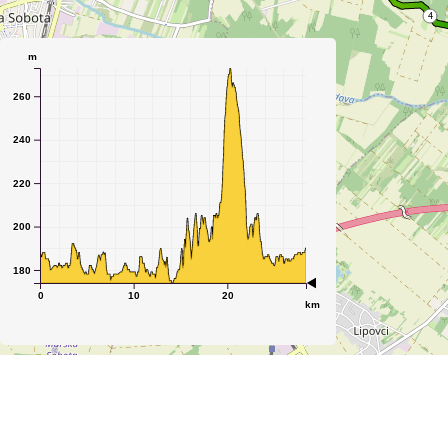
m
260
240
220
200
180
0
10
20
km