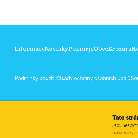
Informace
Novinky
Pomurje
Obce
Brožura
K
Podmínky použití
Zásady ochrany osobních údajů
So
Tato str
Jsou nezbytné
uživatelský z