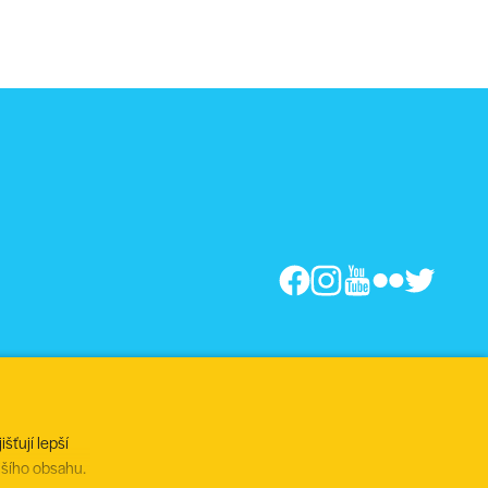
šťují lepší
jšího obsahu.