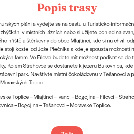
Popis trasy
urských plání a vydejte se na cestu u Turisticko-informač
 zhýčkáni v místních lázních nebo si užijete pohled na evan
ho hřiště a štěrkovny do obce Mlajtinci, kde si na chvíli o
de stojí kostel od Jože Plečnika a kde je spousta možností
tických farem. Ve Filovci budete mít možnost podívat se do
y. Kolem Strehovce se dostanete k jezeru Bukovnica, kde 
zábavní park. Navštivte místní čokoládovnu v Tešanovci a p
 Moravských Toplic.
ske Toplice – Mlajtinci – Ivanci – Bogojina – Filovci – Streh
vnica – Bogojina – Tešanovci – Moravske Toplice.
Zpět