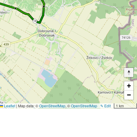
+
−
Leaflet
|
Map data: ©
OpenStreetMap
, ©
OpenStreetMap
✎ Edit
1 km