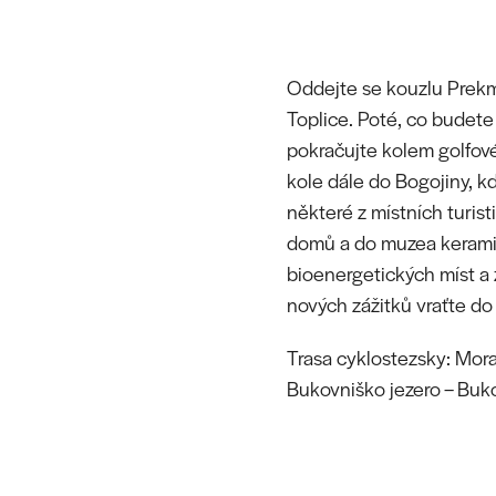
Oddejte se kouzlu Prekm
Toplice. Poté, co budete
pokračujte kolem golfové
kole dále do Bogojiny, k
některé z místních turis
domů a do muzea keramik
bioenergetických míst a 
nových zážitků vraťte do
Trasa cyklostezsky: Morav
Bukovniško jezero – Buko