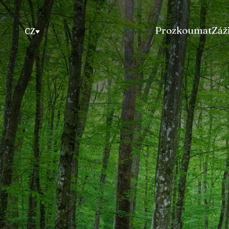
Prozkoumat
Záž
CZ