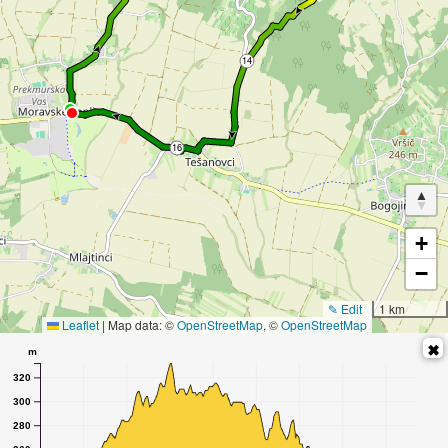
+
−
✎ Edit
1 km
Leaflet
|
Map data: ©
OpenStreetMap
, ©
OpenStreetMap
m
320
300
280