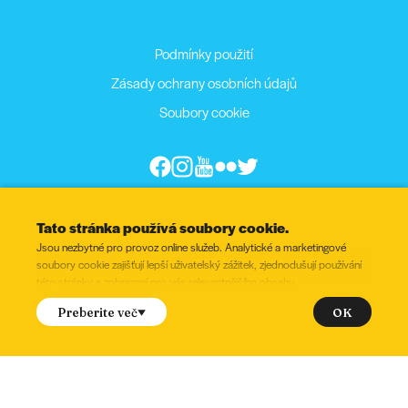
Podmínky použití
Zásady ochrany osobních údajů
Soubory cookie
Tato stránka používá soubory cookie.
Jsou nezbytné pro provoz online služeb. Analytické a marketingové
soubory cookie zajišťují lepší uživatelský zážitek, zjednodušují používání
této stránky a zobrazení pro vás relevantnějšího obsahu.
uhlasíte s nastavením následujících souborů cookie?
OK
Preberite več
Zaškrtněte
Funkční
Tyto soubory cookie se používají k zajištění správného fungování
webových stránek.