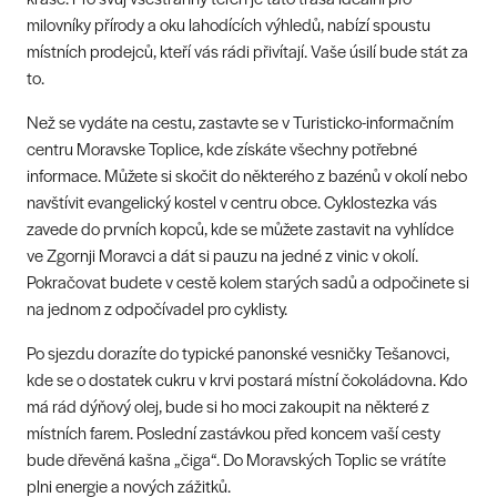
milovníky přírody a oku lahodících výhledů, nabízí spoustu
místních prodejců, kteří vás rádi přivítají. Vaše úsilí bude stát za
to.
Než se vydáte na cestu, zastavte se v Turisticko-informačním
centru Moravske Toplice, kde získáte všechny potřebné
informace. Můžete si skočit do některého z bazénů v okolí nebo
navštívit evangelický kostel v centru obce. Cyklostezka vás
zavede do prvních kopců, kde se můžete zastavit na vyhlídce
ve Zgornji Moravci a dát si pauzu na jedné z vinic v okolí.
Pokračovat budete v cestě kolem starých sadů a odpočinete si
na jednom z odpočívadel pro cyklisty.
Po sjezdu dorazíte do typické panonské vesničky Tešanovci,
kde se o dostatek cukru v krvi postará místní čokoládovna. Kdo
má rád dýňový olej, bude si ho moci zakoupit na některé z
místních farem. Poslední zastávkou před koncem vaší cesty
bude dřevěná kašna „čiga“. Do Moravských Toplic se vrátíte
plni energie a nových zážitků.