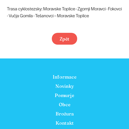
Trasa cyklostezsky: Moravske Toplice - Zgornji Moravci - Fokovci
- Vučja Gomila - Tešanovci – Moravske Toplice
Zpět
Informace
Novinky
Pomurje
Obce
Brožura
Kontakt