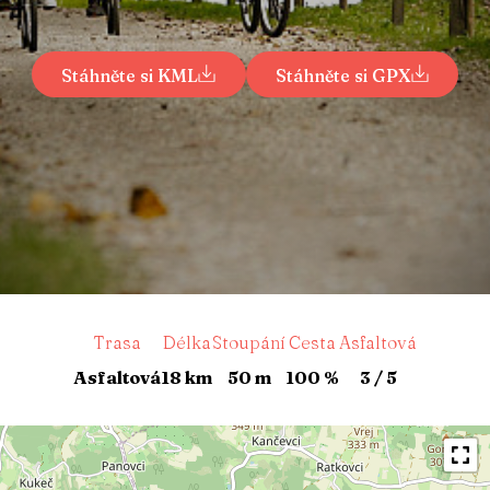
Stáhněte si KML
Stáhněte si GPX
Trasa
Délka
Stoupání
Cesta
Asfaltová
Asfaltová
18 km
50 m
100 %
3 / 5