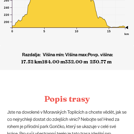
260
240
220
200
0
5
10
15
km
Razdalja:
Višina min:
Višina max:
Povp. višina:
17.52 km
184.00 m
332.00 m
250.77 m
Popis trasy
Jste na dovolené v Moravských Toplicích a chcete vědět, jak se
co nejrychleji dostat do zdejších vinic? Nebojte se! Hned za
rohem je přírodní park Goričko, který se ukazuje v celé své
kráse. Pro svůj všestranný terén je tato trasa ideální pro