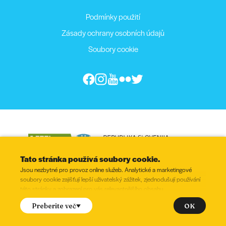
Podmínky použití
Zásady ochrany osobních údajů
Soubory cookie
Tato stránka používá soubory cookie.
Jsou nezbytné pro provoz online služeb. Analytické a marketingové
soubory cookie zajišťují lepší uživatelský zážitek, zjednodušují používání
této stránky a zobrazení pro vás relevantnějšího obsahu.
uhlasíte s nastavením následujících souborů cookie?
OK
Preberite več
Zaškrtněte
© 2022 - 2026, Všechny práva vyhrazena