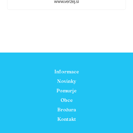
www.verzej.si
Informace
Novinky
Pomurje
Obce
Brožura
Kontakt