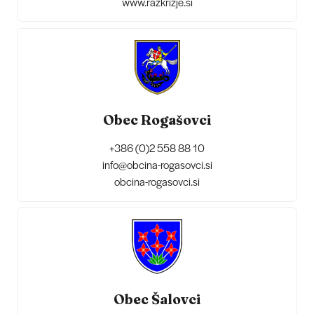
www.razkrizje.si
Obec Rogašovci
+386 (0)2 558 88 10
info@obcina-rogasovci.si
obcina-rogasovci.si
Obec Šalovci