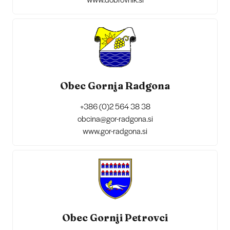
Obec Gornja Radgona
+386 (0)2 564 38 38
obcina@gor-radgona.si
www.gor-radgona.si
Obec Gornji Petrovci