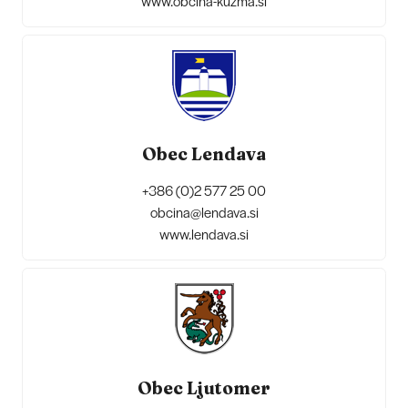
www.obcina-kuzma.si
Obec Lendava
+386 (0)2 577 25 00
obcina@lendava.si
www.lendava.si
Obec Ljutomer