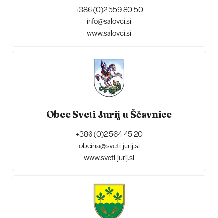
+386 (0)2 559 80 50
info@salovci.si
www.salovci.si
Obec Sveti Jurij u Ščavnice
+386 (0)2 564 45 20
obcina@sveti-jurij.si
www.sveti-jurij.si