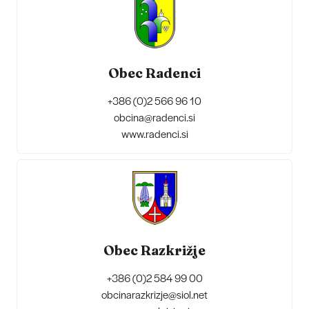
Obec Radenci
+386 (0)2 566 96 10
obcina@radenci.si
www.radenci.si
Obec Razkrižje
+386 (0)2 584 99 00
obcinarazkrizje@siol.net