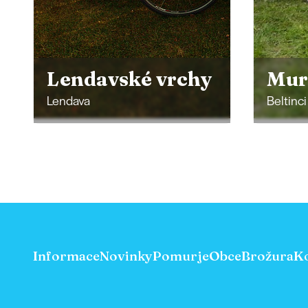
Pří
Muramar
Gor
Beltinci
Grad
Informace
Novinky
Pomurje
Obce
Brožura
K