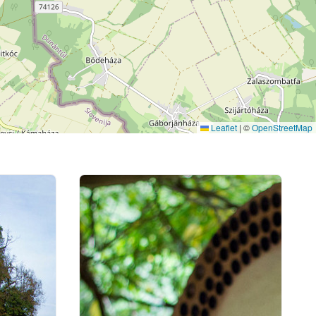
Leaflet
|
©
OpenStreetMap