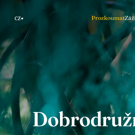
Prozkoumat
Záž
CZ
Dobrodružn