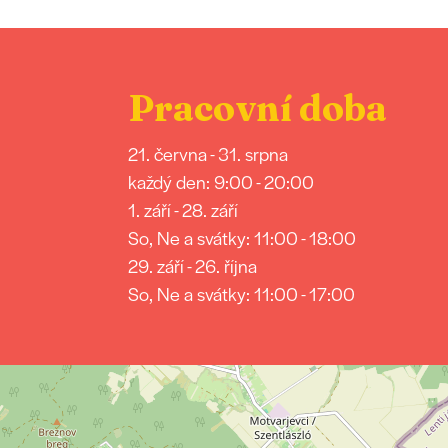
Pracovní doba
21. června - 31. srpna
každý den: 9:00 - 20:00
1. září - 28. září
So, Ne a svátky: 11:00 - 18:00
29. září - 26. října
So, Ne a svátky: 11:00 - 17:00