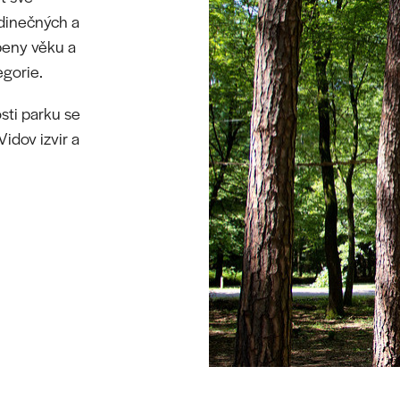
edinečných a
beny věku a
egorie.
sti parku se
idov izvir a