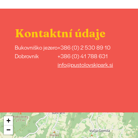
Kontaktní údaje
Bukovniško jezero
+386 (0) 2 530 89 10
Dobrovnik
+386 (0) 41 788 631
info@pustolovskipark.si
+
−