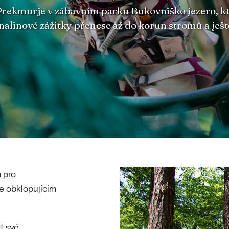
 Prekmurje v zábavním parku Bukovniško jezero, kt
nalinové zážitky přenese až do korun stromů a ještě
 pro
se obklopujícím
t své