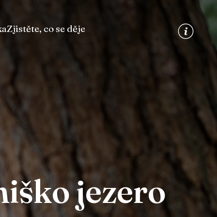
ka
Zjistěte, co se děje
iško jezero