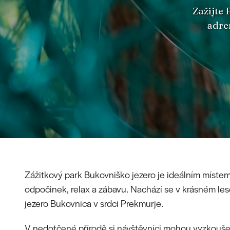
Zažijte
adre
Zážitkový park Bukovniško jezero je ideálním místem
odpočinek, relax a zábavu. Nachází se v krásném le
jezero Bukovnica v srdci Prekmurje.
V nedotčené přírodě si návštěvníci mohou vyzkouše