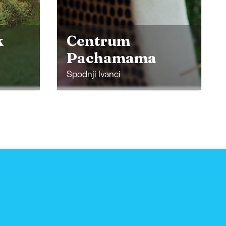
Vydří centrum
AQUALUTRA
Križevci na Goričkem