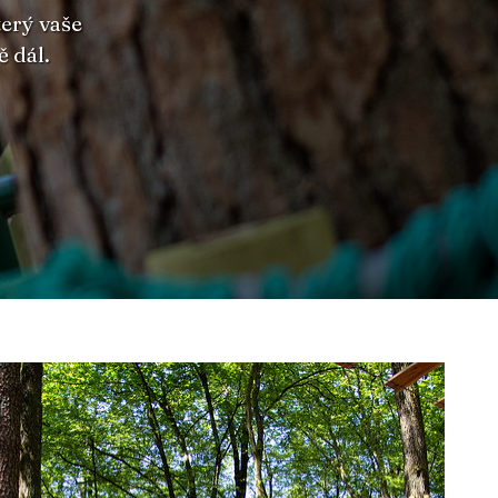
erý vaše
 dál.