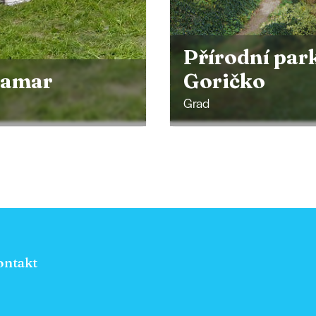
rodní park
Centrum
ičko
Pachamama
Spodnji Ivanci
ontakt