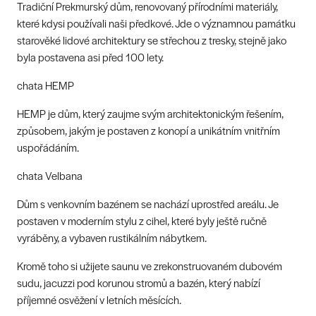
Tradiční Prekmurský dům, renovovaný přírodními materiály,
které kdysi používali naši předkové. Jde o významnou památku
starověké lidové architektury se střechou z tresky, stejně jako
byla postavena asi před 100 lety.
chata HEMP
HEMP je dům, který zaujme svým architektonickým řešením,
způsobem, jakým je postaven z konopí a unikátním vnitřním
uspořádáním.
chata Velbana
Dům s venkovním bazénem se nachází uprostřed areálu. Je
postaven v moderním stylu z cihel, které byly ještě ručně
vyráběny, a vybaven rustikálním nábytkem.
Kromě toho si užijete saunu ve zrekonstruovaném dubovém
sudu, jacuzzi pod korunou stromů a bazén, který nabízí
příjemné osvěžení v letních měsících.