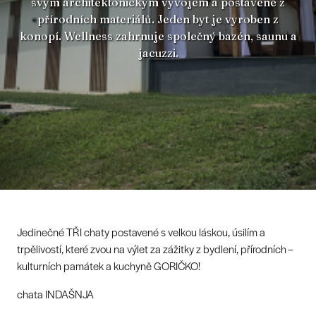
svým architektonickým vývojem a postavené z
přírodních materiálů. Jeden byt je vyroben z
konopí. Wellness zahrnuje společný bazén, saunu a
jacuzzi.
Jedinečné TŘI chaty postavené s velkou láskou, úsilím a
trpělivostí, které zvou na výlet za zážitky z bydlení, přírodních –
kulturních památek a kuchyně GORIČKO!
chata INDAŠNJA