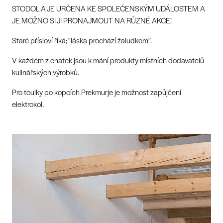
STODOL A JE URČENA KE SPOLEČENSKÝM UDÁLOSTEM A
JE MOŽNO SI JI PRONAJMOUT NA RŮZNÉ AKCE!
Staré přísloví říká; "láska prochází žaludkem".
V každém z chatek jsou k mání produkty místních dodavatelů
kulinářských výrobků.
Pro toulky po kopcích Prekmurje je možnost zapůjčení
elektrokol.