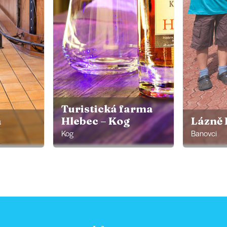
Turistická farma
a
Hlebec – Kog
Lázně 
Kog
Banovci