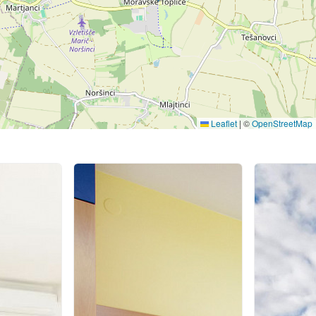
Leaflet
|
©
OpenStreetMap