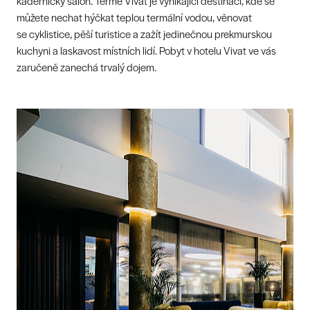
kadeřnický salon. Terme Vivat je vynikající destinací, kde se
můžete nechat hýčkat teplou termální vodou, věnovat
se cyklistice, pěší turistice a zažít jedinečnou prekmurskou
kuchyni a laskavost místních lidí. Pobyt v hotelu Vivat ve vás
zaručeně zanechá trvalý dojem.