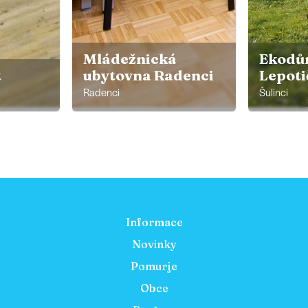
Mládežnická
Ekodů
t
ubytovna Radenci
Lepoti
Radenci
Šulinci
Informace
Novinky
Pomurje
Obce