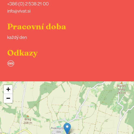
+386 (0) 2 538 21 00
info@vivat.si
Pracovní doba
každý den
Odkazy
+
−