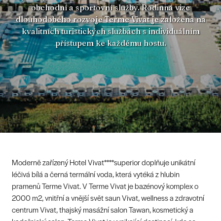
obchodní a sportovní služby. Rodinná vize
dlouhodobého rozvoje Terme Vivat je založena na
kvalitních turistických službách s individuálním
přístupem ke každému hostu.
Moderně zařízený Hotel Vivat****superior doplňuje unikátní
léčivá bílá a černá termální voda, která vytéká z hlubin
pramenů Terme Vivat. V Terme Vivat je bazénový komplex o
2000 m2, vnitřní a vnější svět saun Vivat, wellness a zdravotní
centrum Vivat, thajský masážní salon Tawan, kosmetický a