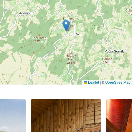
Leaflet
|
©
OpenStreetMap