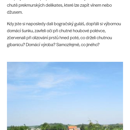
chutě prekmurských delikates, které lze zapít vínem nebo
džusem.
Kdy jste si naposledy dali bogračský guláš, dopřáli si výbornou
domácí šunku, zavřeli oči při chutné houbové polévce,
zčervenali při olizování prstů hned poté, co drželi chutnou
gibanicu? Domácí výroba? Samozřejmě, co jiného?