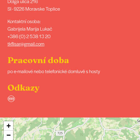
Dolga ulica 216
SI - 9226 Moravske Toplice
Kontaktní osoba:
Gabrijela Marija Lukač
+386 (0) 2 538 13 20
tkflisar@gmail.com
Pracovní doba
po e-mailové nebo telefonické domluvě s hosty
Odkazy
+
−