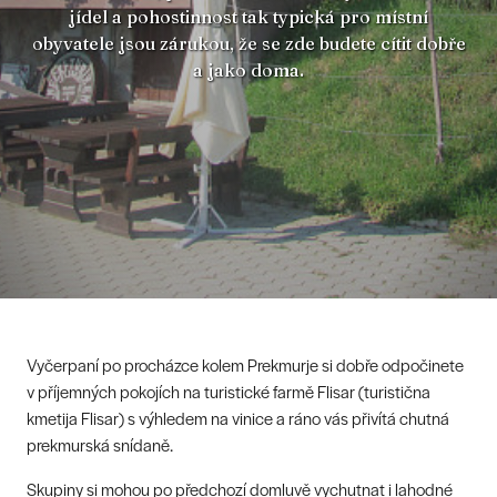
jídel a pohostinnost tak typická pro místní
obyvatele jsou zárukou, že se zde budete cítit dobře
a jako doma.
Vyčerpaní po procházce kolem Prekmurje si dobře odpočinete
v příjemných pokojích na turistické farmě Flisar (turistična
kmetija Flisar) s výhledem na vinice a ráno vás přivítá chutná
prekmurská snídaně.
Skupiny si mohou po předchozí domluvě vychutnat i lahodné