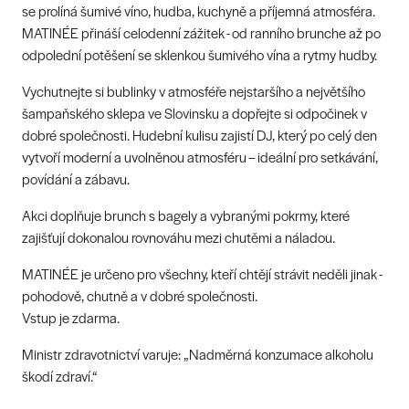
se prolíná šumivé víno, hudba, kuchyně a příjemná atmosféra.
MATINÉE přináší celodenní zážitek - od ranního brunche až po
odpolední potěšení se sklenkou šumivého vína a rytmy hudby.
Vychutnejte si bublinky v atmosféře nejstaršího a největšího
šampaňského sklepa ve Slovinsku a dopřejte si odpočinek v
dobré společnosti. Hudební kulisu zajistí DJ, který po celý den
vytvoří moderní a uvolněnou atmosféru – ideální pro setkávání,
povídání a zábavu.
Akci doplňuje brunch s bagely a vybranými pokrmy, které
zajišťují dokonalou rovnováhu mezi chutěmi a náladou.
MATINÉE je určeno pro všechny, kteří chtějí strávit neděli jinak -
pohodově, chutně a v dobré společnosti.
Vstup je zdarma.
Ministr zdravotnictví varuje: „Nadměrná konzumace alkoholu
škodí zdraví.“