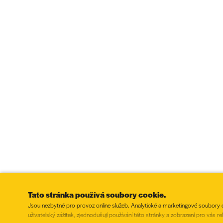
Tato stránka používá soubory cookie.
Jsou nezbytné pro provoz online služeb. Analytické a marketingové soubory coo
uživatelský zážitek, zjednodušují používání této stránky a zobrazení pro vás r