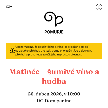
Na
Navigacija
CZ
vsebino
Upozorňujeme, že obsah těchto stránek je přeložen pomocí
strojového překladu a je tedy pouze orientační. Jde o doslovný
překlad, a proto nelze zaručit jeho naprostou přesnost.
Matinée – šumivé víno a
hudba
26. duben 2026,
v 10:00
RG Dom penine