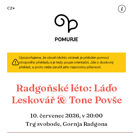
Na
Navigacija
CZ
vsebino
Upozorňujeme, že obsah těchto stránek je přeložen pomocí
strojového překladu a je tedy pouze orientační. Jde o doslovný
překlad, a proto nelze zaručit jeho naprostou přesnost.
Radgoňské léto: Láďo
Leskovář & Tone Povše
10. červenec 2026,
v 20:00
Trg svobode, Gornja Radgona