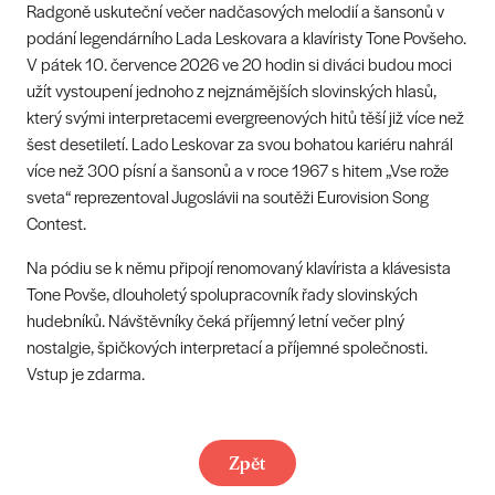
Radgoně uskuteční večer nadčasových melodií a šansonů v
podání legendárního Lada Leskovara a klavíristy Tone Povšeho.
V pátek 10. července 2026 ve 20 hodin si diváci budou moci
užít vystoupení jednoho z nejznámějších slovinských hlasů,
který svými interpretacemi evergreenových hitů těší již více než
šest desetiletí. Lado Leskovar za svou bohatou kariéru nahrál
více než 300 písní a šansonů a v roce 1967 s hitem „Vse rože
sveta“ reprezentoval Jugoslávii na soutěži Eurovision Song
Contest.
Na pódiu se k němu připojí renomovaný klavírista a klávesista
Tone Povše, dlouholetý spolupracovník řady slovinských
hudebníků. Návštěvníky čeká příjemný letní večer plný
nostalgie, špičkových interpretací a příjemné společnosti.
Vstup je zdarma.
Zpět