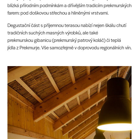
blízká přírodním podmínkám a dřívějším tradicím prekmurských
farem: pod doškovou střechou a hliněnými vrstvami.
Degustační část s příjemnou terasou nabízí nejen škálu chutí
tradičních suchých masných výrobků, ale také
prekmurskou gibanicu (prekmurský patrový koláč) či teplá
jídla z Prekmurje. Vše samozřejmě v doprovodu regionálních vín.