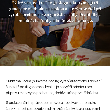
"Když víte, co jíte." To je slogan, kterým žijí tři
generace obchodu se šunkou a kterým se řídí při
výrobě prekmurské a gorčské šunky. Prohlídky a
ochutnávka šunky a lahůdek z Pomurje.
Šunkárna Kodila (šunkarna Kodila) vyrábí autentickou domácí
šunku již po tři generace. Kvalita je nejvyšší prioritou pro
přípravu masových pochoutek, dodávajících prvotřídní chuť.
S profesionálním průvodcem můžete absolvovat prohlídku
šunky a projít se po zařízeních na zrání šunky, která jsou velmi