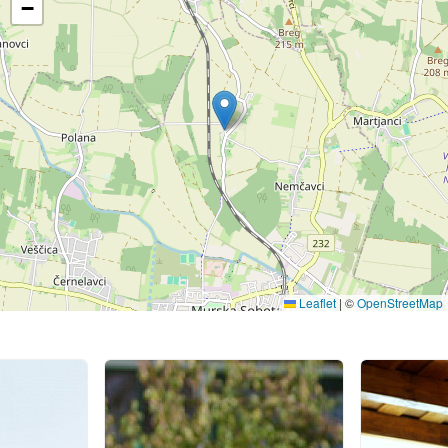
−
Leaflet
|
©
OpenStreetMap