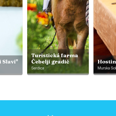
Turistická farma
 Slavi"
Čebelji gradič
Hostin
Serdica
Murska So