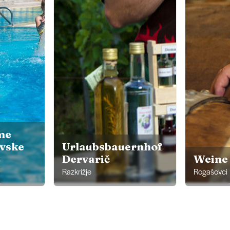
me
vske
Urlaubsbauernhof
Dervarič
Weine
Razkrižje
Rogašovci