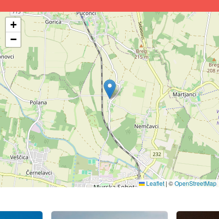
+
−
Leaflet
|
©
OpenStreetMap