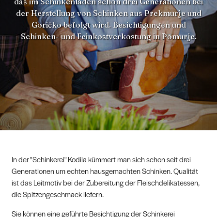
das im Schinkenladen schon drei Generationen bei
der Herstellung von Schinken aus Prekmurje und
Goričko befolgt wird. Besichtigungen und
Schinken- und Feinkostverkostung in Pomurje.
In der "Schinkerei" Kodila kümmert man sich schon seit drei
Generationen um echten hausgemachten Schinken. Qualität
ist das Leitmotiv bei der Zubereitung der Fleischdelikatessen,
die Spitzengeschmack liefern.
Sie können eine geführte Besichtigung der Schinkerei