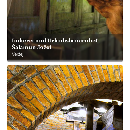
Imkerei und Urlaubsbauernhof
Šalamun Jožef
Veržej