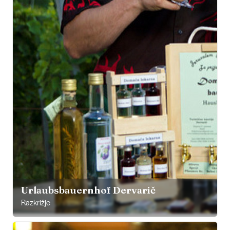
Urlaubsbauernhof Dervarič
Razkrižje