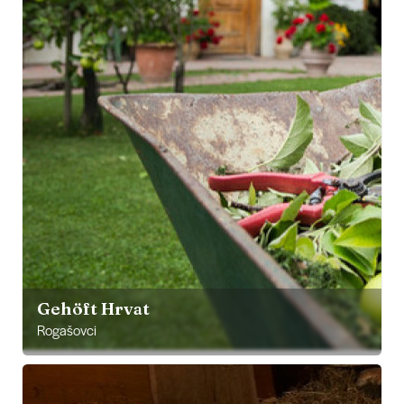
Gehöft Hrvat
Rogašovci