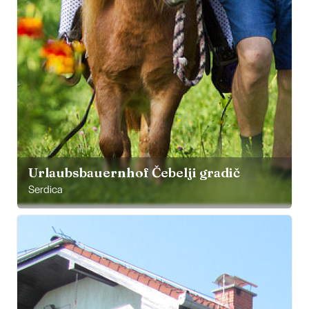
Urlaubsbauernhof Čebelji gradič
Serdica