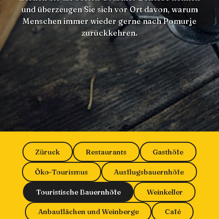
und überzeugen Sie sich vor Ort davon, warum
Menschen immer wieder gerne nach Pomurje
zurückkehren.
Züruck
Restaurants
Gasthöfe
Öko-Tourismus
Ausflugsbauernhöfe
Touristische Bauernhöfe
Weinkeller
Anbauflächen und Weinberge
Café