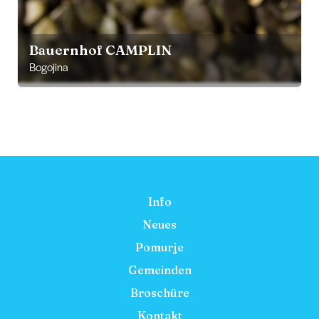
Bauernhof CAMPLIN
Bogojina
Info
Neues
Pomurje
Gemeinden
Broschüre
Kontakt