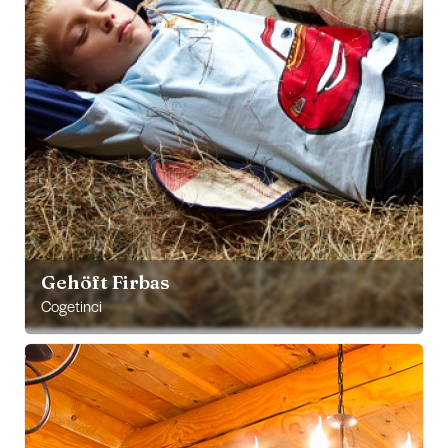
Gehöft Firbas
Cogetinci