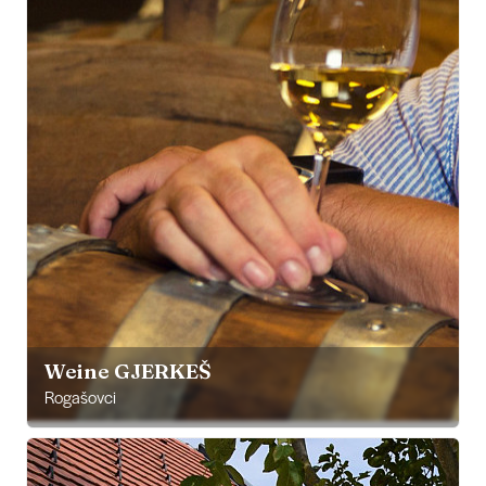
Weine GJERKEŠ
Rogašovci