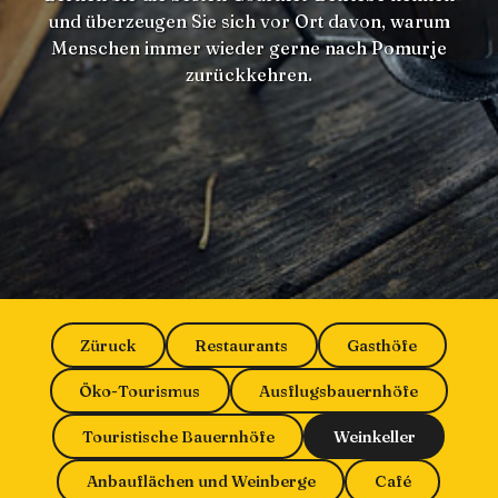
und überzeugen Sie sich vor Ort davon, warum
Menschen immer wieder gerne nach Pomurje
zurückkehren.
Züruck
Restaurants
Gasthöfe
Öko-Tourismus
Ausflugsbauernhöfe
Touristische Bauernhöfe
Weinkeller
Anbauflächen und Weinberge
Café