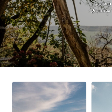
Töpfern 
gibanica