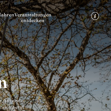
fahren
Veranstaltungen
entdecken
n
r Anreise.
e sich beim