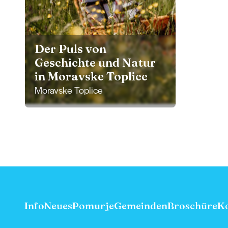
Der Puls von
Geschichte und Natur
in Moravske Toplice
Moravske Toplice
Info
Neues
Pomurje
Gemeinden
Broschüre
K