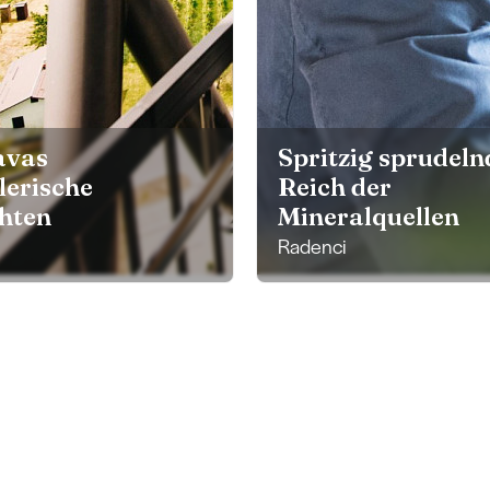
avas
Spritzig sprudeln
lerische
Reich der
hten
Mineralquellen
Radenci