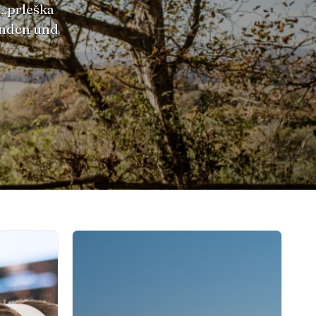
 „prleška
unden und
!