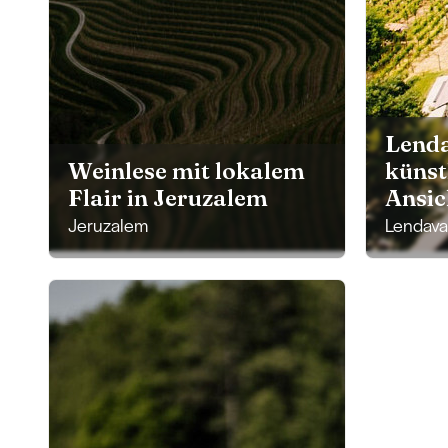
Lend
Weinlese mit lokalem
künst
Flair in Jeruzalem
Ansic
Jeruzalem
Lendava