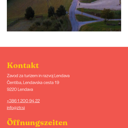
Kontakt
Zavod za turizem in razvoj Lendava
Čentiba, Lendavska cesta 19
9220 Lendava
+386 1 200 94 22
info@ztr.si
Öffnungszeiten