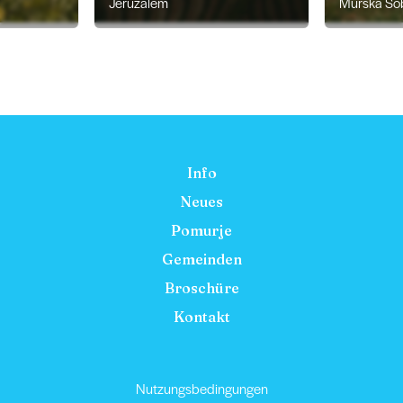
Jeruzalem
Murska So
Info
Neues
Pomurje
Gemeinden
Broschüre
Kontakt
Nutzungsbedingungen