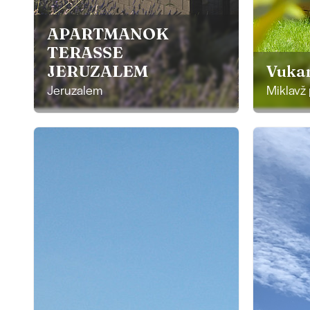
APARTMANOK
TERASSE
JERUZALEM
Vuka
Jeruzalem
Miklavž