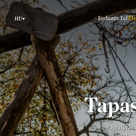
Fedezze fel
Él
HU
Tapas
Foglalja le
a tájat ke