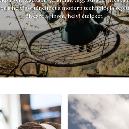
eg a helyi történelmet a modern technológia segíts
élvezze a finom, helyi ételeket.