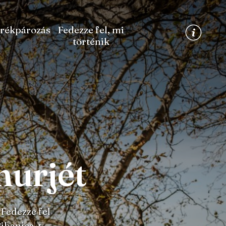
rékpározás
Fedezze fel, mi
történik
murjét
 Fedezze fel
ibanica-t .