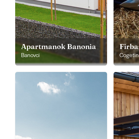
Apartmanok Banonia
Firba
Banovci
Cogetin