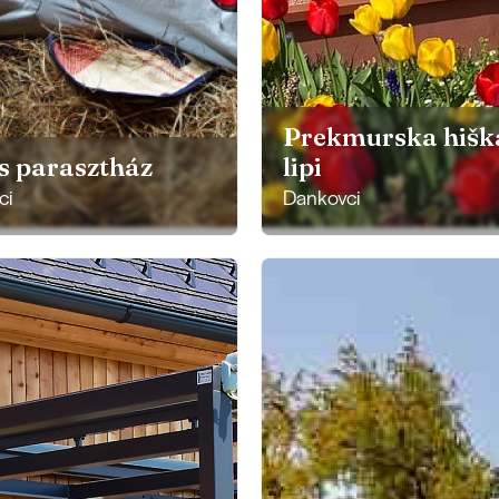
Prekmurska hiška
s parasztház
lipi
ci
Dankovci