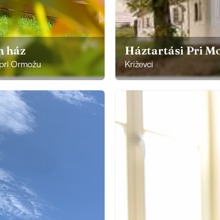
n ház
Háztartási Pri M
 pri Ormožu
Križevci