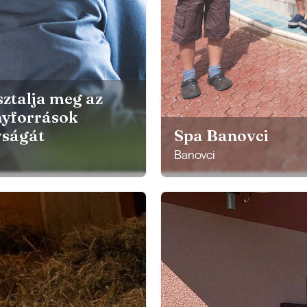
ztalja meg az
nyforrások
yságát
Spa Banovci
Banovci