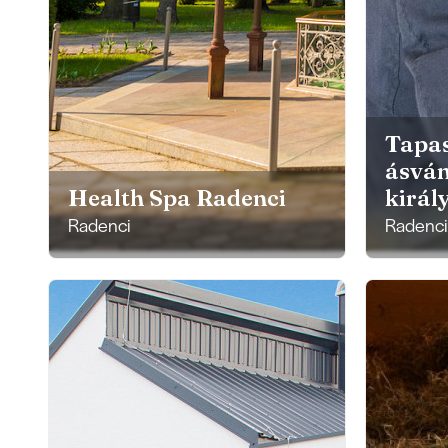
Tapas
ásvá
Health Spa Radenci
királ
Radenci
Radenci