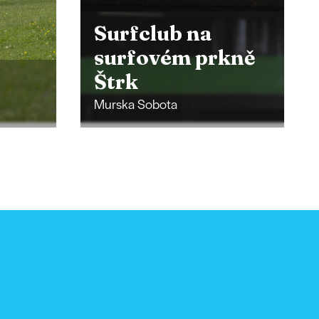
Strážní věž
kně
Vinarium
Lendava
Lendava