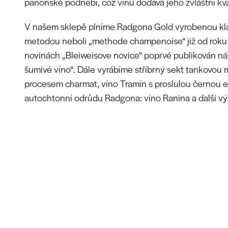
panonské podnebí, což vínu dodává jeho zvláštní kval
V našem sklepě plníme Radgona Gold vyrobenou kl
metodou neboli „methode champenoise“ již od roku 
novinách „Bleiweisove novice“ poprvé publikován ná
šumivé víno“. Dále vyrábíme stříbrný sekt tankovo
procesem charmat, víno Tramín s proslulou černou e
autochtonní odrůdu Radgona: víno Ranina a další vý