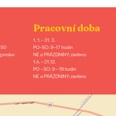
Pracovní doba
1. 1. – 31. 3.
 50
PO–SO: 9–17 hodin
gonske-
NE a PRÁZDNINY: zavřeno
1.4. – 31.12.
PO – SO: 9 – 19 hodin
NE a PRÁZDNINY: zavřeno