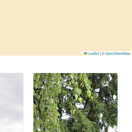
Leaflet
|
©
OpenStreetMap