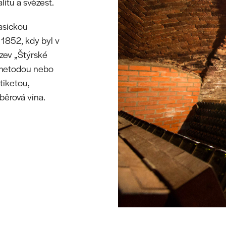
itu a svěžest.
asickou
1852, kdy byl v
zev „Štýrské
u metodou nebo
tiketou,
běrová vína.