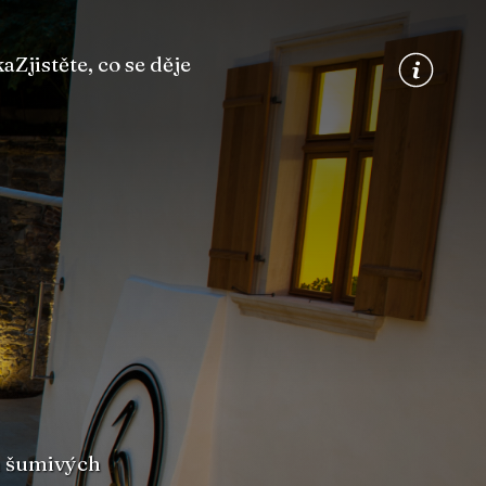
ka
Zjistěte, co se děje
m šumivých