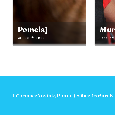
Mura-Boatman
Rot
Dokležovje
Selo
Informace
Novinky
Pomurje
Obce
Brožura
K