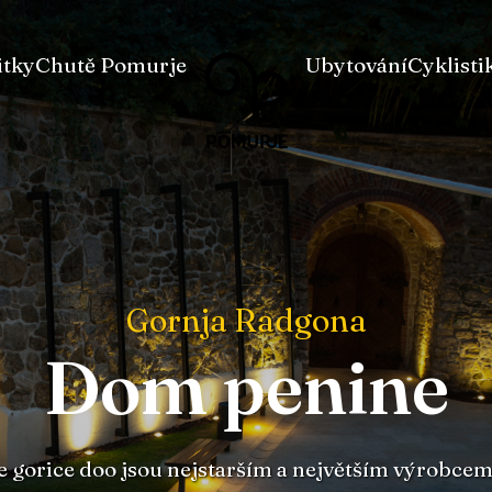
Na
Navigacija
itky
Chutě Pomurje
Ubytování
Cyklisti
vsebino
Gornja Radgona
Dom penine
 gorice doo jsou nejstarším a největším výrobce