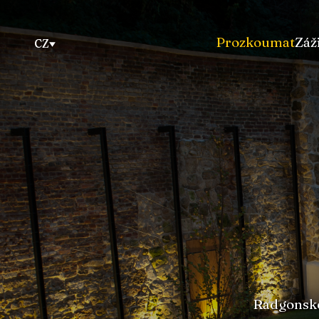
Prozkoumat
Záž
CZ
Radgonske