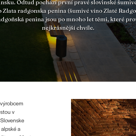
vinsku. Odtud pochází první pravé slovinské šumivé
 Zlata radgonska penina (šumivé víno Zlaté Radgon
dgoňská penina jsou po mnoho let těmi, které pro
nejkrásnější chvíle.
 výrobcem
ostou v
u Slovenske
 alpské a