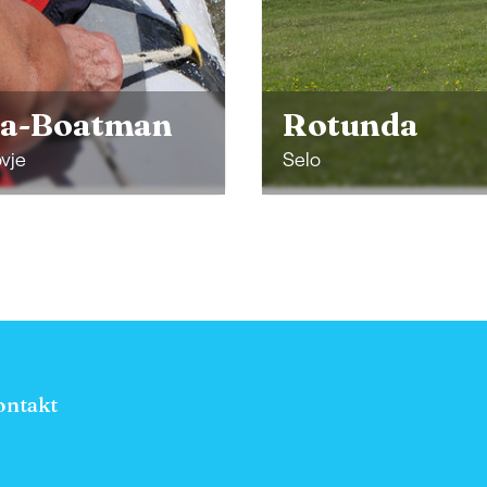
Surfclub na
surfovém pr
unda
Štrk
Murska Sobota
ontakt