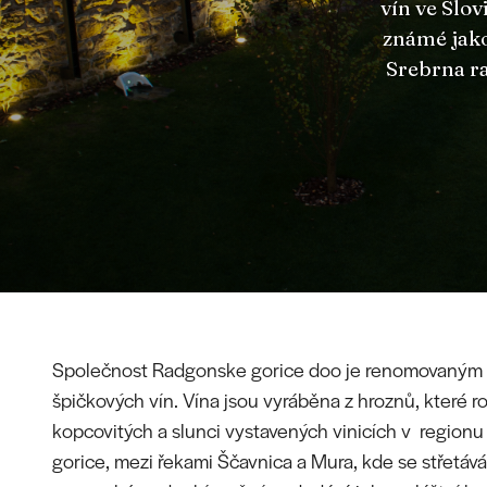
vín ve Slo
známé jako
Srebrna ra
Společnost Radgonske gorice doo je renomovaným
špičkových vín. Vína jsou vyráběna z hroznů, které r
kopcovitých a slunci vystavených vinicích v region
gorice, mezi řekami Ščavnica a Mura, kde se střetává