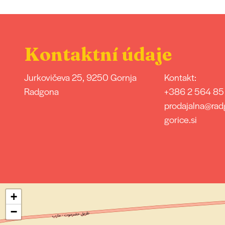
Kontaktní údaje
Jurkovičeva 25, 9250 Gornja
Kontakt:
Radgona
+386 2 564 85
prodajalna@rad
gorice.si
+
−