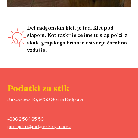
Del radgonskih kleti je tudi Klet pod
slapom. Kot razkrije že ime tu slap polzi iz
skale grajskega hriba in ustvarja čarobno
vzdušje.
Podatki za stik
Jurkovičeva 25, 9250 Gornja Radgona
+386 2 564 85 50
prodajalna@radgonske-gorice.si