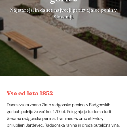
Najstarejši in danes največji proizvajalec penin v
Sloveniji.
Vse od leta 1852
Danes vsem znano Zlato radgonsko penino, v Radgonskih
goricah polnijo že več kot 170 let. Poleg nje je tu doma tudi
Srebrna radgonska penina, Traminec »s črno etiketo«,
priljubljeni Janževec, Radgonska ranina in druga buteljčna vina.