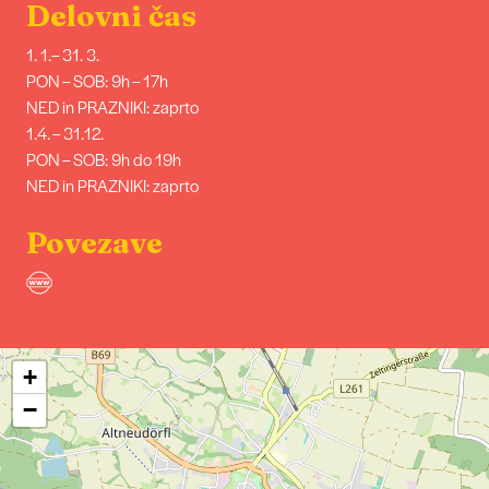
Delovni čas
1. 1.– 31. 3.
PON – SOB: 9h – 17h
NED in PRAZNIKI: zaprto
1.4. – 31.12.
PON – SOB: 9h do 19h
NED in PRAZNIKI: zaprto
Povezave
+
−