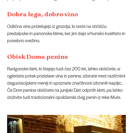
Dobra lega, dobro vino
Odlična vina pridelujejo iz grozdja, ki raste na stičišču
predalpske in panonske klime, kar jim daje vrhunsko kvaliteto in
posebno svežino.
Obisk Doma penine
Radgonske kleti, ki štejejo tudi čez 200 let, lahko obiščete, si
ogledate potek pridelave vina in penine, izbirate med različnimi
degustacijskimi meniji in spoznate značilnosti izbranih kapljic.
Če Dom penine obiščete na junijski Dan odprtih kleti, pa lahko
doživite tudi tradicionalni opoldanski dvig penin iz reke Mure.