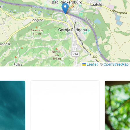
Leaflet
|
©
OpenStreetMap