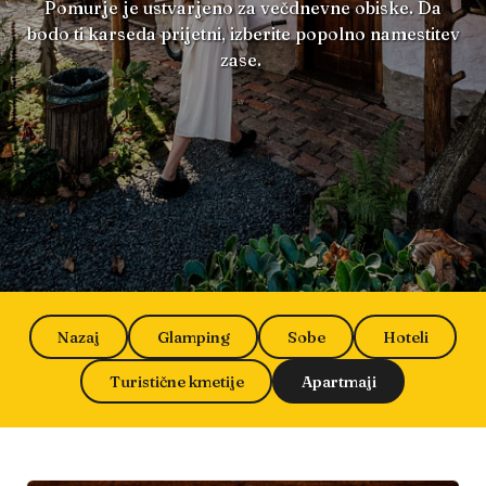
Pomurje je ustvarjeno za večdnevne obiske. Da
bodo ti karseda prijetni, izberite popolno namestitev
zase.
Nazaj
Glamping
Sobe
Hoteli
Turistične kmetije
Apartmaji