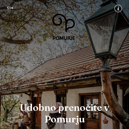
Na
Navigacija
SI
vsebino
Udobno prenočite v
Pomurju