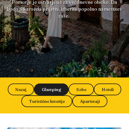
Pomurje je ustvarjeno za večdnevne obiske. Da
bodo ti karseda prijetni, izberite popolno namestitev
zase.
Nazaj
Glamping
Sobe
Hoteli
Turistične kmetije
Apartmaji