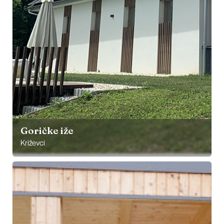
Goričke iže
Križevci