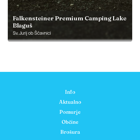
Falkensteiner Premium Camping Lake
Blaguš
Sv. Jurij ob Ščavnici
Info
Aktualno
Pomurje
Občine
Brošura