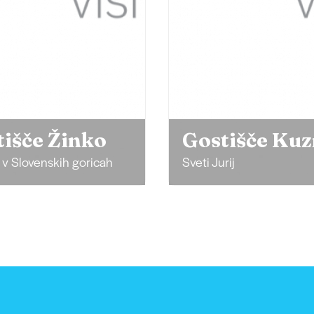
tišče Žinko
Gostišče Ku
 v Slovenskih goricah
Sveti Jurij