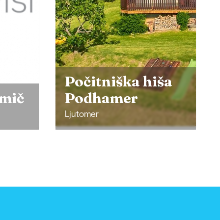
Počitniška hiša
zmič
Podhamer
Ljutomer