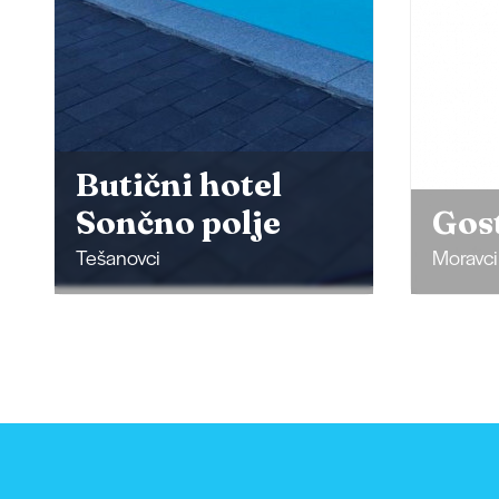
Butični hotel
Sončno polje
Gos
Tešanovci
Moravci