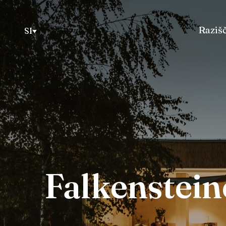
Razišč
SI
Falkenstei