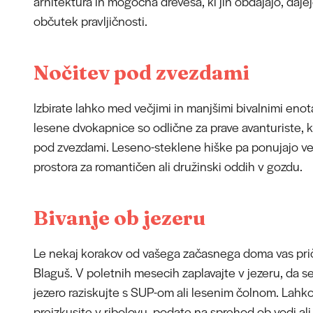
arhitektura in mogočna drevesa, ki jih obdajajo, daje
občutek pravljičnosti.
Nočitev pod zvezdami
Izbirate lahko med večjimi in manjšimi bivalnimi eno
lesene dvokapnice so odlične za prave avanturiste, ki
pod zvezdami. Leseno-steklene hiške pa ponujajo ve
prostora za romantičen ali družinski oddih v gozdu.
Bivanje ob jezeru
Le nekaj korakov od vašega začasnega doma vas pri
Blaguš. V poletnih mesecih zaplavajte v jezeru, da se
jezero raziskujte s SUP-om ali lesenim čolnom. Lahko
preizkusite v ribolovu, podate na sprehod ob vodi al