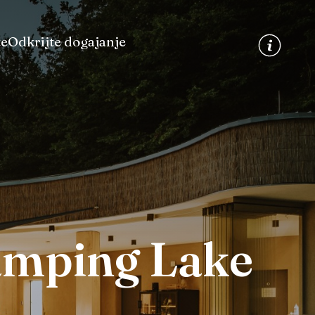
te
Odkrijte dogajanje
amping Lake