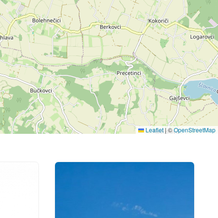
Leaflet
|
©
OpenStreetMap