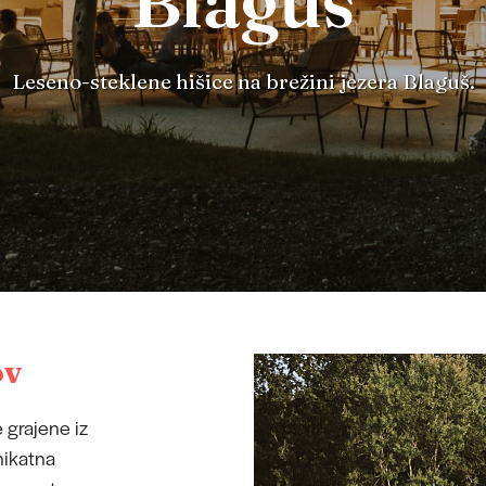
Blaguš
Leseno-steklene hišice na brežini jezera Blaguš.
ov
e grajene iz
nikatna