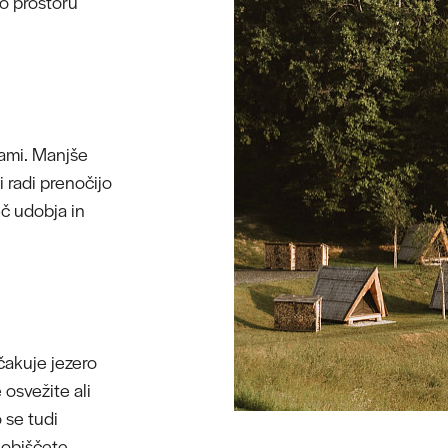
jo prostoru
tami. Manjše
 radi prenočijo
č udobja in
čakuje jezero
 osvežite ali
 se tudi
i obiščete