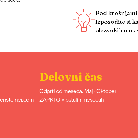
Pod krošnjami 
Izposodite si k
ob zvokih nara
Delovni čas
Odprti od meseca: Maj - Oktober
kensteiner.com
ZAPRTO v ostalih mesecah