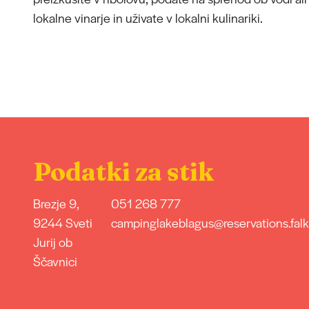
lokalne vinarje in uživate v lokalni kulinariki.
Podatki za stik
Brezje 9,
051 268 777
9244 Sveti
campinglakeblagus@reservations.fal
Jurij ob
Ščavnici