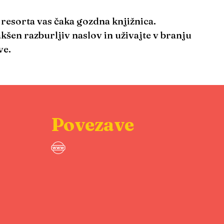
resorta vas čaka gozdna knjižnica.
akšen razburljiv naslov in uživajte v branju
ve.
Povezave