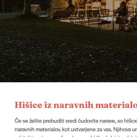
Hišice iz naravnih material
Če se želite prebuditi sredi čudovite narave, so hišic
naravnih materialov, kot ustvarjene za vas. Njihova u