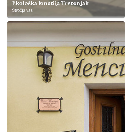
Ekološka kmetija Trstenjak
Stročja vas