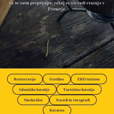
se še sami prepričajte, zakaj se vsi radi vračajo v
Pomurje.
Restavracije
Gostilne
EKO turizem
Izletniške kmetije
Turistične kmetije
Vinska klet
Nasadi in vinogradi
Kavarna