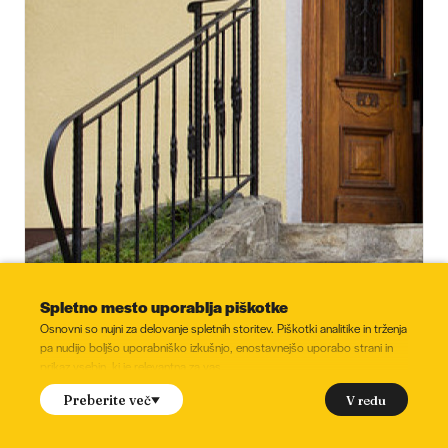
Spletno mesto uporablja piškotke
Osnovni so nujni za delovanje spletnih storitev. Piškotki analitike in trženja
pa nudijo boljšo uporabniško izkušnjo, enostavnejšo uporabo strani in
prikaz vsebin, ki je relevantna za vas.
Gostilna Mencinger
Ali soglašate z namestitvijo naslednjih piškotkov?
V redu
Preberite več
(označite)
Črešnjevci
Funkcionalni