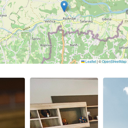
Leaflet
|
©
OpenStreetMap