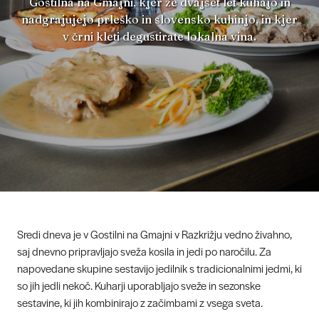
Gostilna na Gmajni, kjer že dvajset let kuhajo in
nadgrajujejo prleško in slovensko kuhinjo, in kjer
v črni kleti degustirate lokalna vina.
Sredi dneva je v Gostilni na Gmajni v Razkrižju vedno živahno,
saj dnevno pripravljajo sveža kosila in jedi po naročilu. Za
napovedane skupine sestavijo jedilnik s tradicionalnimi jedmi, ki
so jih jedli nekoč. Kuharji uporabljajo sveže in sezonske
sestavine, ki jih kombinirajo z začimbami z vsega sveta.