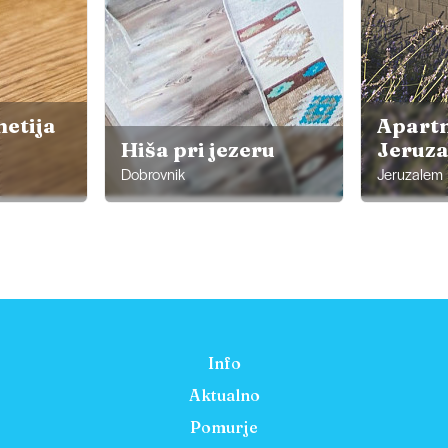
metija
Apartm
Hiša pri jezeru
Jeruz
Dobrovnik
Jeruzalem
Info
Aktualno
Pomurje