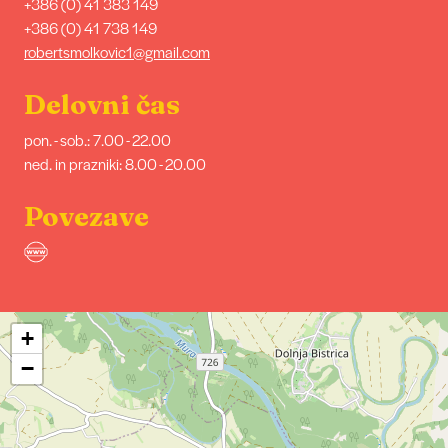
+386 (0) 41 383 149
+386 (0) 41 738 149
robertsmolkovic1@gmail.com
Delovni čas
pon. - sob.: 7.00 - 22.00
ned. in prazniki: 8.00 - 20.00
Povezave
+
−