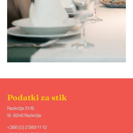
Podatki za stik
Razkrižje 21/B
SI - 9246 Razkrižje
+386 (0) 2 589 11 12