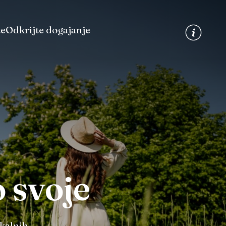
te
Odkrijte dogajanje
 svoje
okalnih