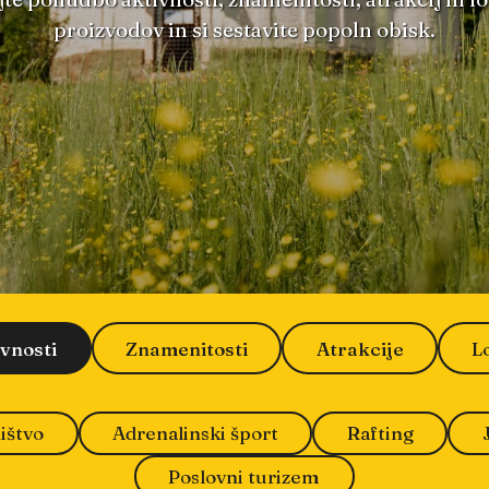
proizvodov in si sestavite popoln obisk.
ivnosti
Znamenitosti
Atrakcije
L
ištvo
Adrenalinski šport
Rafting
Poslovni turizem