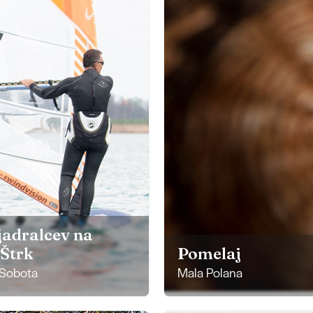
jadralcev na
 Štrk
Pomelaj
Sobota
Mala Polana