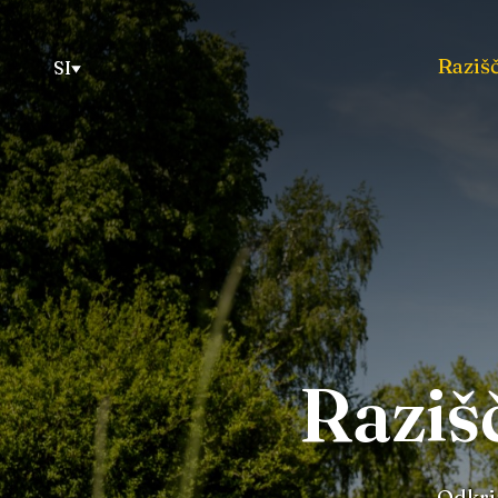
Razišč
SI
Raziš
Odkrij