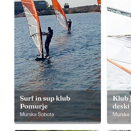
Surf in sup klub
Klub 
Pomurje
deski
Murska Sobota
Murska 