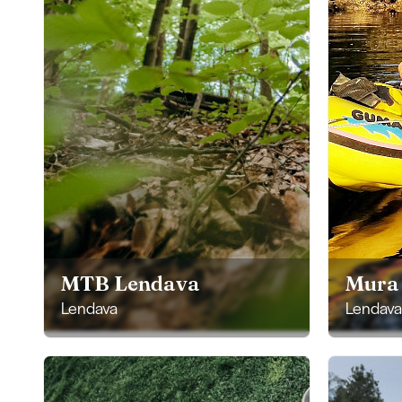
MTB Lendava
Mura
Lendava
Lendava