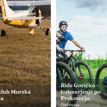
Ride Goričko -
klub Murska
kolesarjenje po
ta
Prekmurju
Prekmurje