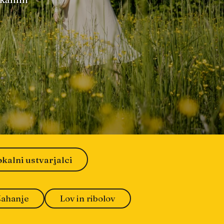
okalni ustvarjalci
Jahanje
Lov in ribolov