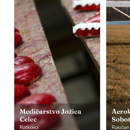
Medičarstvo Jožica
Aero
Celec
Sobo
Ratkovci
Rakičan