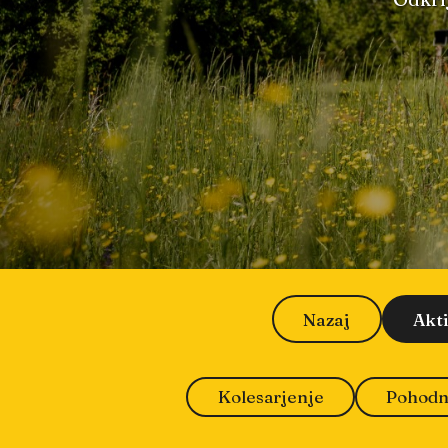
Nazaj
Akt
Kolesarjenje
Pohodn