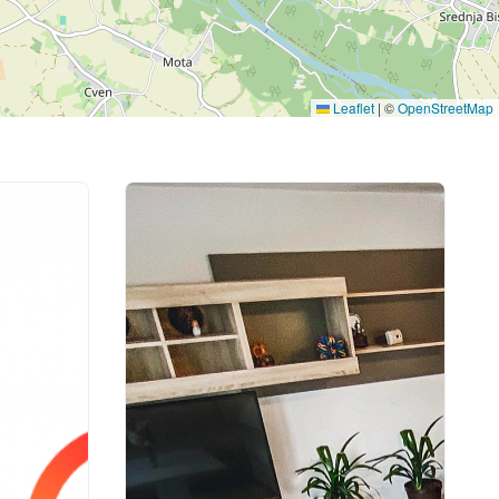
Leaflet
|
©
OpenStreetMap