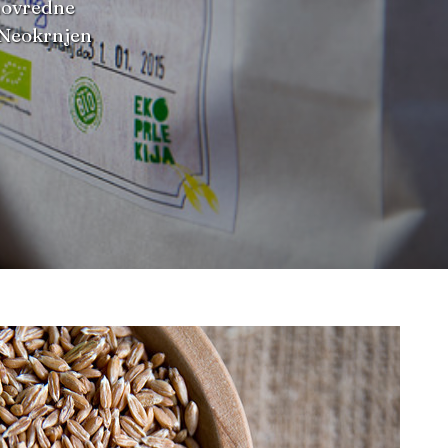
lnovredne
. Neokrnjen