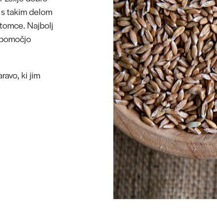
a s takim delom
otomce. Najbolj
s pomočjo
avo, ki jim