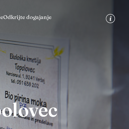
te
Odkrijte dogajanje
polovec