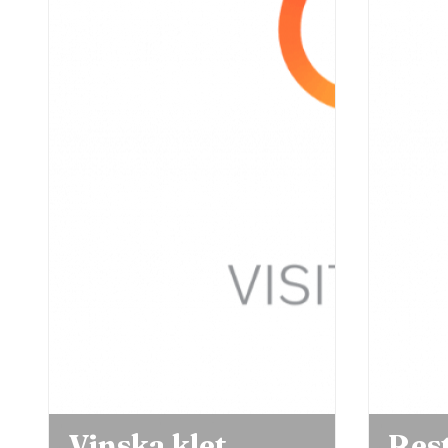
Restavracija
Gos