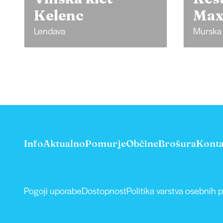
Maximo
Men
Murska Sobota
Krajna
Info
Aktualno
Pomurje
Občine
Brošura
Konta
Pogoji uporabe
Dostopnost
Politika varstva osebnih 