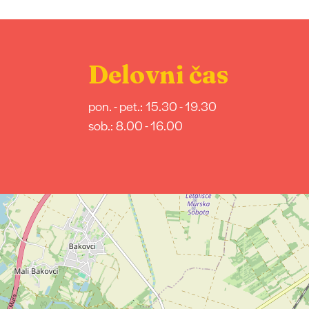
Delovni čas
pon. - pet.: 15.30 - 19.30
sob.: 8.00 - 16.00