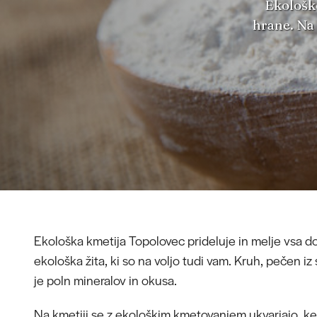
Ekološko
hrane. Na 
Ekološka kmetija Topolovec prideluje in melje vsa 
ekološka žita, ki so na voljo tudi vam. Kruh, pečen iz 
je poln mineralov in okusa.
Na kmetiji se z ekološkim kmetovanjem ukvarjajo, ker