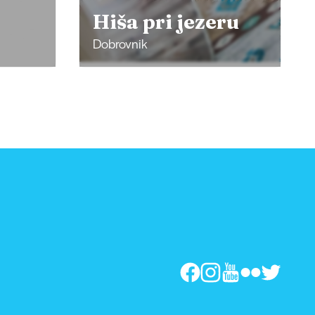
ru
Bar M Caffe
Črenšovci