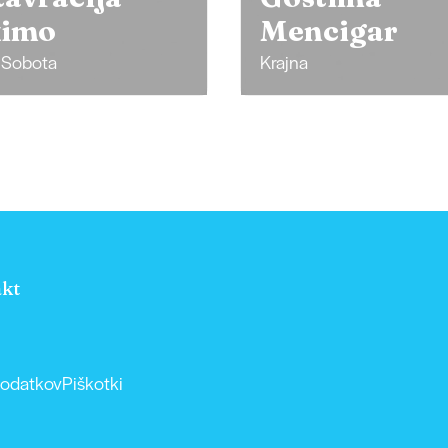
cigar
Hiša pri jeze
Dobrovnik
kt
podatkov
Piškotki