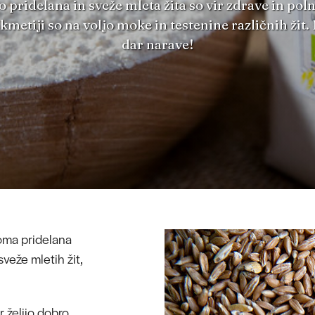
 pridelana in sveže mleta žita so vir zdrave in po
kmetiji so na voljo moke in testenine različnih žit
dar narave!
doma pridelana
sveže mletih žit,
 želijo dobro