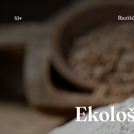
Razišč
SI
Ekološ