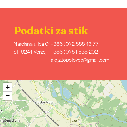
Podatki za stik
Narcisna ulica 01
+386 (0) 2 588 13 77
SI - 9241 Veržej
+386 (0) 51 638 202
alojz.topolovec@gmail.com
+
−