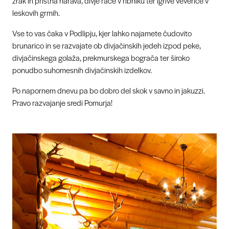
zrak in pristna narava, divje race v ribniku ter igrive veverice v
leskovih grmih.
Vse to vas čaka v Podlipju, kjer lahko najamete čudovito
brunarico in se razvajate ob divjačinskih jedeh izpod peke,
divjačinskega golaža, prekmurskega bograča ter široko
ponudbo suhomesnih divjačinskih izdelkov.
Po napornem dnevu pa bo dobro del skok v savno in jakuzzi.
Pravo razvajanje sredi Pomurja!