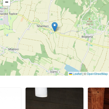
−
Leaflet
|
©
OpenStreetMap