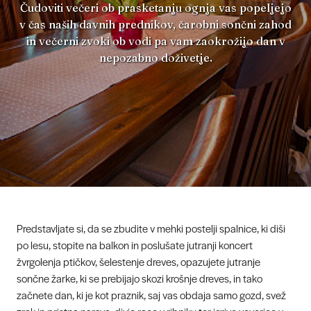
Čudoviti večeri ob prasketanju ognja vas popeljejo
v čas naših davnih prednikov, čarobni sončni zahod
in večerni zvoki ob vodi pa vam zaokrožijo dan v
nepozabno doživetje.
Predstavljate si, da se zbudite v mehki postelji spalnice, ki diši
po lesu, stopite na balkon in poslušate jutranji koncert
žvrgolenja ptičkov, šelestenje dreves, opazujete jutranje
sončne žarke, ki se prebijajo skozi krošnje dreves, in tako
začnete dan, ki je kot praznik, saj vas obdaja samo gozd, svež