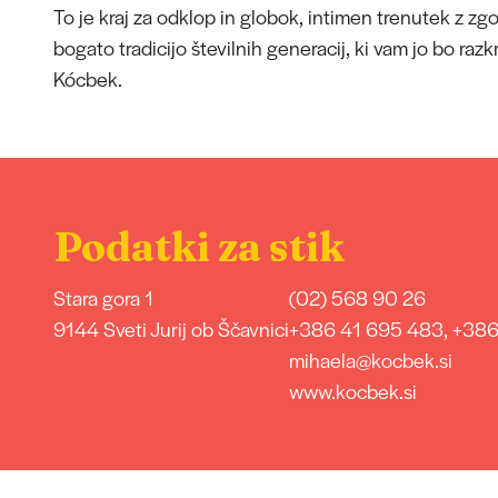
To je kraj za odklop in globok, intimen trenutek z zg
bogato tradicijo številnih generacij, ki vam jo bo razk
Kócbek.
Podatki za stik
Stara gora 1
(02) 568 90 26
9144 Sveti Jurij ob Ščavnici
+386 41 695 483, +386
mihaela@kocbek.si
www.kocbek.si