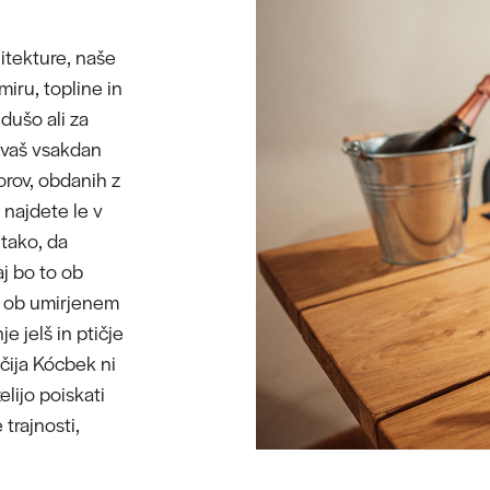
itekture, naše
iru, topline in
dušo ali za
o vaš vsakdan
orov, obdanih z
 najdete le v
 tako, da
j bo to ob
pa ob umirjenem
je jelš in ptičje
čija Kócbek ni
elijo poiskati
trajnosti,