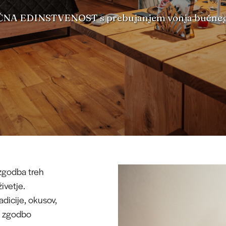
NA EDINSTVENOST s prebujanjem vonja bučnega
 zgodba treh
ivetje.
dicije, okusov,
vo zgodbo