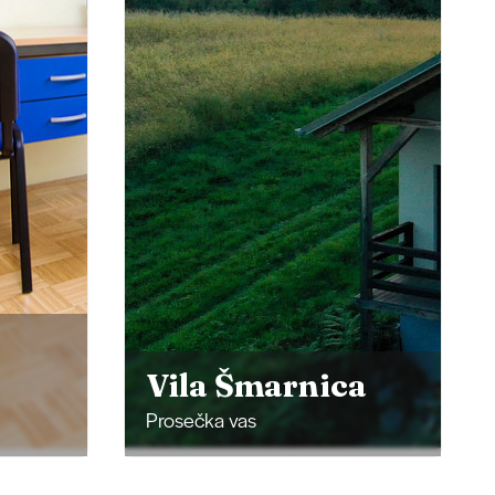
Pizzeria Zvezda
a
Beltinci
Beltinci