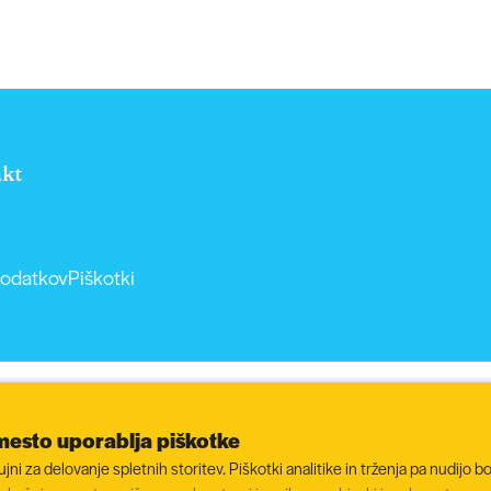
kt
podatkov
Piškotki
mesto uporablja piškotke
ni za delovanje spletnih storitev. Piškotki analitike in trženja pa nudijo bo