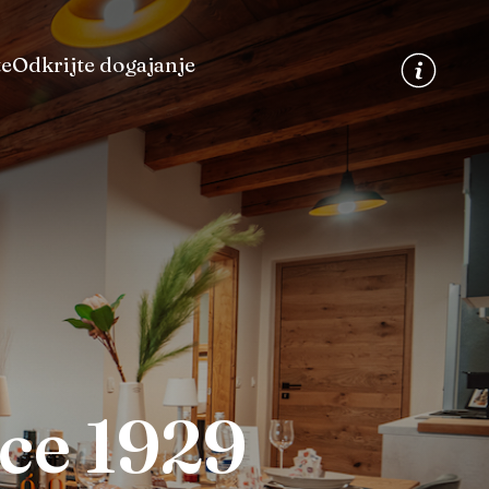
te
Odkrijte dogajanje
nce 1929