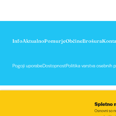
Info
Aktualno
Pomurje
Občine
Brošura
Konta
Pogoji uporabe
Dostopnost
Politika varstva osebnih 
Spletno 
Osnovni so nuj