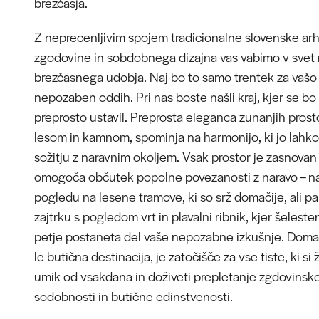
brezčasja.
Z neprecenljivim spojem tradicionalne slovenske arh
zgodovine in sobdobnega dizajna vas vabimo v svet m
brezčasnega udobja. Naj bo to samo trentek za vašo 
nepozaben oddih. Pri nas boste našli kraj, kjer se b
preprosto ustavil. Preprosta eleganca zunanjih prost
lesom in kamnom, spominja na harmonijo, ki jo lahko
sožitju z naravnim okoljem. Vsak prostor je zasnovan
omogoča občutek popolne povezanosti z naravo – na
pogledu na lesene tramove, ki so srž domačije, ali 
zajtrku s pogledom vrt in plavalni ribnik, kjer šelesten
petje postaneta del vaše nepozabne izkušnje. Doma
le butična destinacija, je zatočišče za vse tiste, ki si ž
umik od vsakdana in doživeti prepletanje zgdovinske 
sodobnosti in butične edinstvenosti.