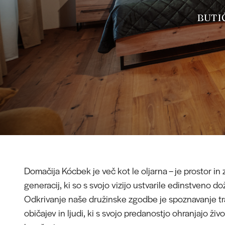
BUTIČ
Domačija Kócbek je več kot le oljarna – je prostor in
generacij, ki so s svojo vizijo ustvarile edinstveno dož
Odkrivanje naše družinske zgodbe je spoznavanje tra
običajev in ljudi, ki s svojo predanostjo ohranjajo ži