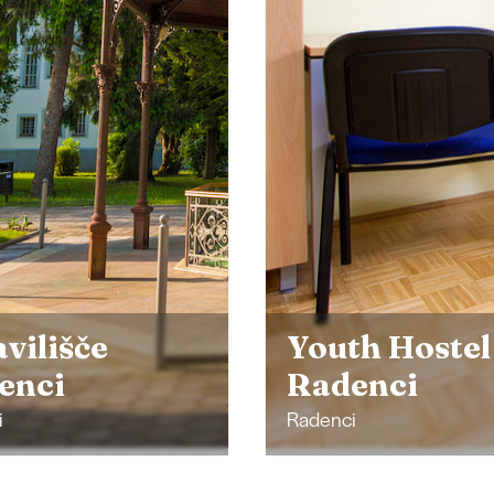
th Hostel
enci
Vila Šmarnic
i
Prosečka vas