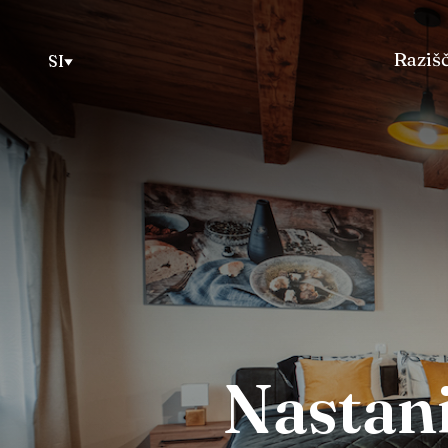
Razišč
SI
Nastani