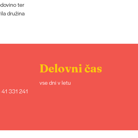
odovino ter
rila družina
Delovni čas
vse dni v letu
 41 331 241