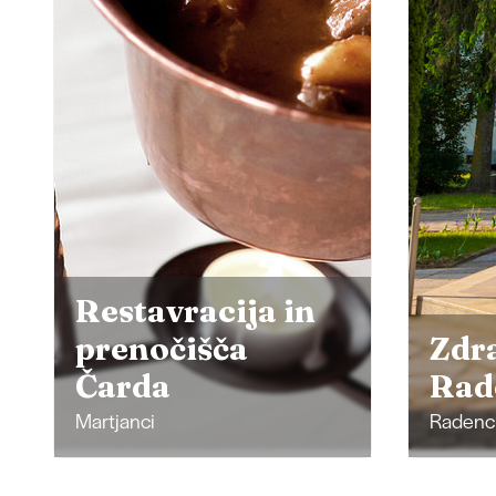
Zdravilišče
You
Radenci
Rad
Radenci
Radenc