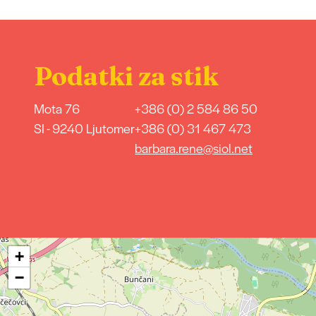
Podatki za stik
Mota 76
+386 (0) 2 584 86 50
SI - 9240 Ljutomer
+386 (0) 31 467 473
barbara.rene@siol.net
+
−