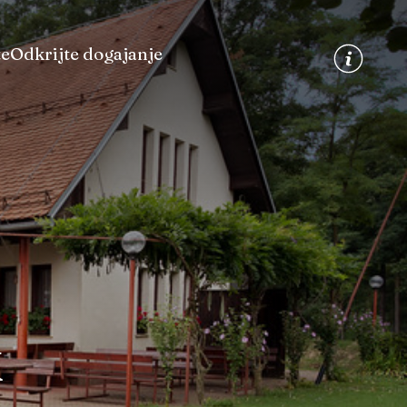
te
Odkrijte dogajanje
k