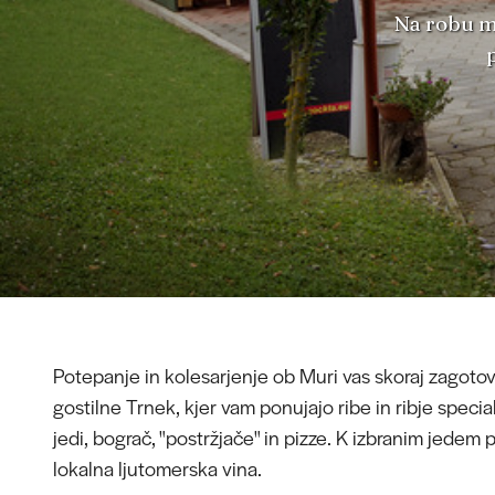
Na robu mu
Potepanje in kolesarjenje ob Muri vas skoraj zagotov
gostilne Trnek, kjer vam ponujajo ribe in ribje speci
jedi, bograč, "postržjače" in pizze. K izbranim jedem 
lokalna ljutomerska vina.