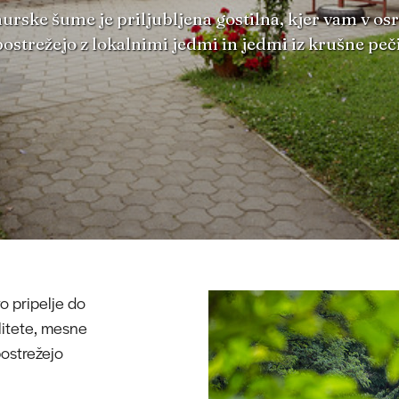
rske šume je priljubljena gostilna, kjer vam v os
postrežejo z lokalnimi jedmi in jedmi iz krušne peči
o pripelje do
alitete, mesne
postrežejo