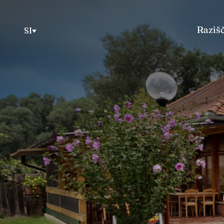
Razišč
SI