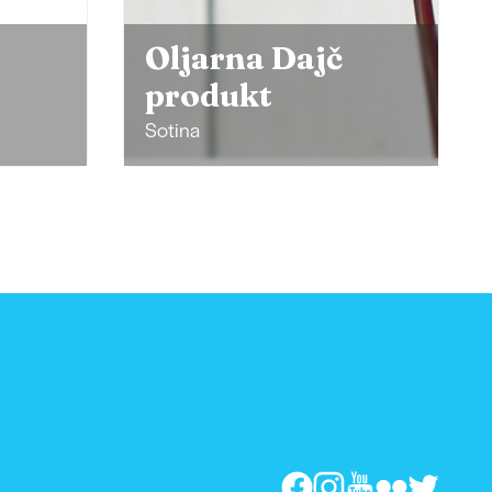
Kavarna
Torteraj
Lendava