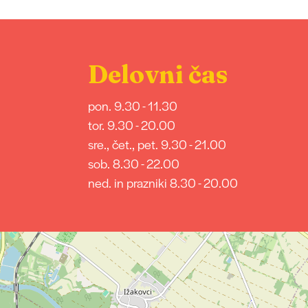
Delovni čas
pon. 9.30 - 11.30
tor. 9.30 - 20.00
sre., čet., pet. 9.30 - 21.00
sob. 8.30 - 22.00
ned. in prazniki 8.30 - 20.00