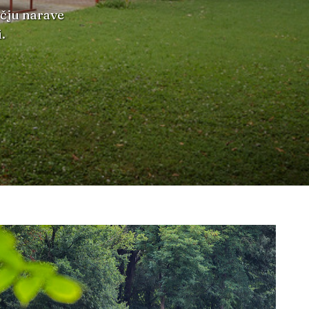
rčju narave
.