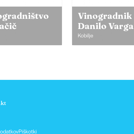
ogradnik
Oljarna Dajč
ilo Varga
produkt
Sotina
kt
podatkov
Piškotki