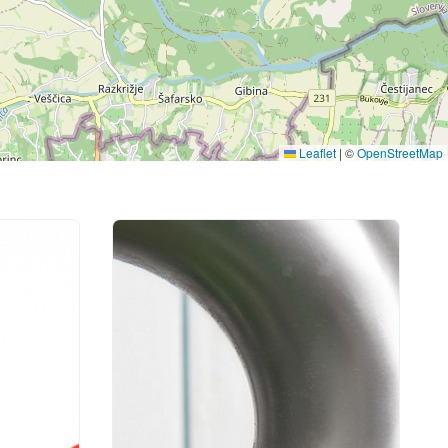
Leaflet
|
©
OpenStreetMap