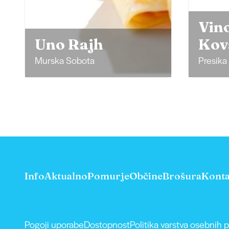
Vinogradništvo
Vin
Kovačič
Dan
Presika
Kobilje
Info
Aktualno
Pomurje
Občine
Brošura
Konta
Pogoji uporabe
Dostopnost
Politika varstva osebnih 