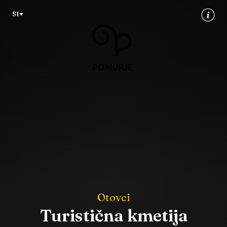
Na
Navigacija
SI
vsebino
Otovci
Turistična kmetija