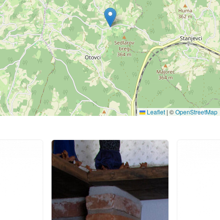
Leaflet
|
©
OpenStreetMap