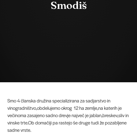
Smodiš
Smo 4 članska družina specializirana za sadjarstvo in
vinogradništvo,obdelujemo okrog 12 ha zemlje,na katerih je
večinoma zasajeno sadno drevje največ je jablan,breskev,sliv in
vinske trte.Ob domačiji pa rastejo še druge tudi že pozabljene
sadne vrste.