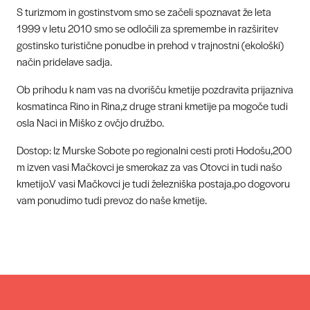
S turizmom in gostinstvom smo se začeli spoznavat že leta
1999 v letu 2010 smo se odločili za spremembe in razširitev
gostinsko turistične ponudbe in prehod v trajnostni (ekološki)
način pridelave sadja.
Ob prihodu k nam vas na dvorišču kmetije pozdravita prijazniva
kosmatinca Rino in Rina,z druge strani kmetije pa mogoče tudi
osla Naci in Miško z ovčjo družbo.
Dostop: Iz Murske Sobote po regionalni cesti proti Hodošu,200
m izven vasi Mačkovci je smerokaz za vas Otovci in tudi našo
kmetijo.V vasi Mačkovci je tudi železniška postaja,po dogovoru
vam ponudimo tudi prevoz do naše kmetije.