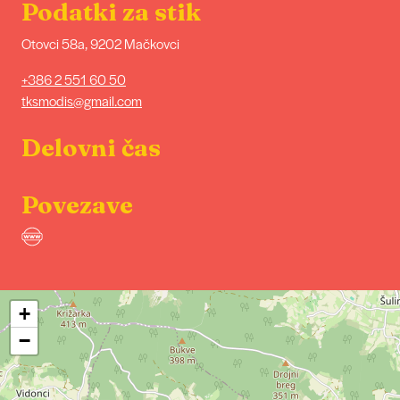
Podatki za stik
Otovci 58a, 9202 Mačkovci
+386 2 551 60 50
tksmodis@gmail.com
Delovni čas
Povezave
+
−