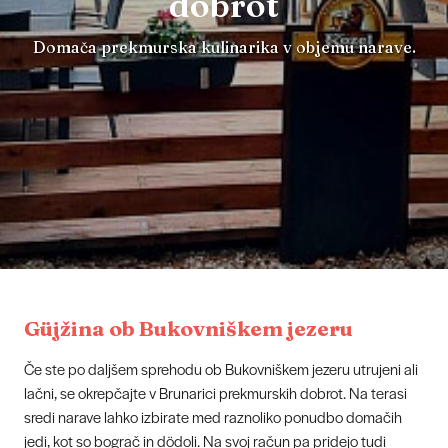
dobrot
Domača prekmurska kulinarika v objemu narave.
Güjžina ob Bukovniškem jezeru
Če ste po daljšem sprehodu ob Bukovniškem jezeru utrujeni ali
lačni, se okrepčajte v Brunarici prekmurskih dobrot. Na terasi
sredi narave lahko izbirate med raznoliko ponudbo domačih
jedi, kot so bograč in dödoli. Na svoj račun pa pridejo tudi