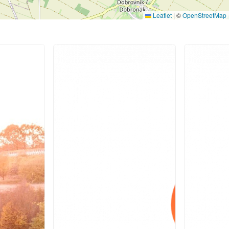
Leaflet
|
©
OpenStreetMap