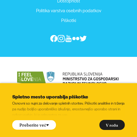
Dostopnost
Politika varstva osebnih podatkov
Piškotki
Spletno mesto uporablja piškotke
Osnovni so nujni za delovanje spletnih storitev. Piškotki analitike in trženja
pa nudijo boljšo uporabniško izkušnjo, enostavnejšo uporabo strani in
prikaz vsebin, ki je relevantna za vas.
© 2022 - 2026, Vse pravice pridržane
Ali soglašate z namestitvijo naslednjih piškotkov?
V redu
Preberite več
(označite)