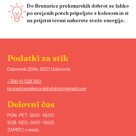
Do Brunarice prekmurskih dobrot se lahko
po urejenih poteh pripeljete s kolesom in si
na prijetni terasi naberete sveže energije.
Podatki za stik
Dobrovnik 299e, 9223 Dobrovnik
+386 41 528 260
brunaricaprekmurskihdobrot@gmail.com
Delovni čas
PON - PET : 9:00 - 18:00
SOB - NED : 9:00 - 19:00
ZAPRTO v sredo