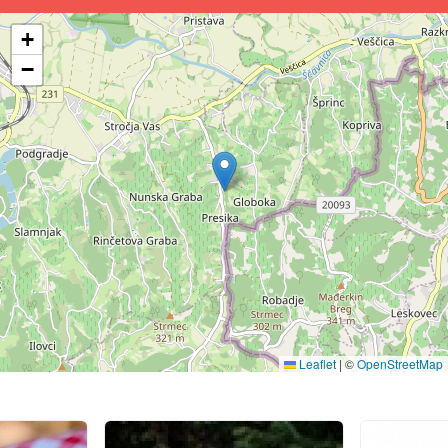
+
−
Leaflet
|
©
OpenStreetMap