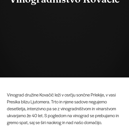
Vinograd družine Kovačič leži v osrčju sončne Prlekije, v vasi
Presika blizu Ljutomera. Trto in njene sadove negujemo
desetletja, intenzivno pa se z vinogradništvom in vinarstvom
ukvarjamo že 40 let. S pogledom na vinograd se prebujamo in
gremo spat, saj se širi naokrog in nad našo domačijo.