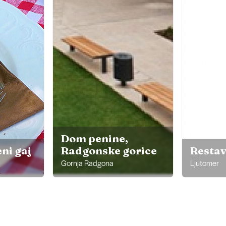
Dom penine,
ni gaj
Radgonske gorice
Restav
Gornja Radgona
Ljutomer