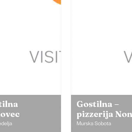
tilna
Gostilna –
kovec
pizzerija No
delja
Murska Sobota