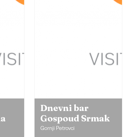
Dnevni bar
na
Gospoud Srmak
Gornji Petrovci