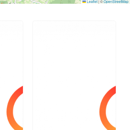
Leaflet
|
©
OpenStreetMap