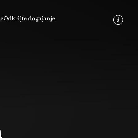
te
Odkrijte dogajanje
n