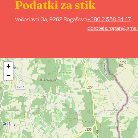
Podatki za stik
Večeslavci 3a, 9262 Rogašovci
+386 2 558 81 47
doroteja.rogan@gmai
+
−