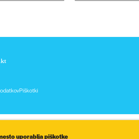
kt
podatkov
Piškotki
mesto uporablja piškotke