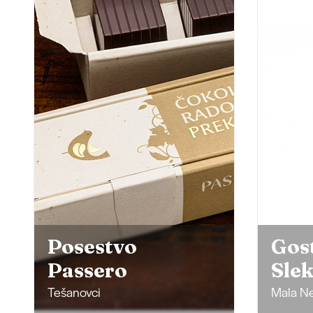
Posestvo
Gos
Passero
Sle
Tešanovci
Mala Ne