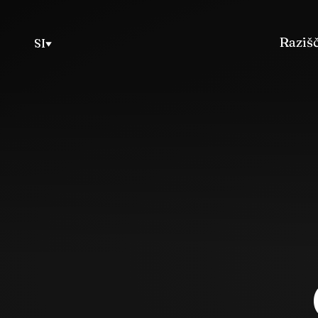
Razišč
SI