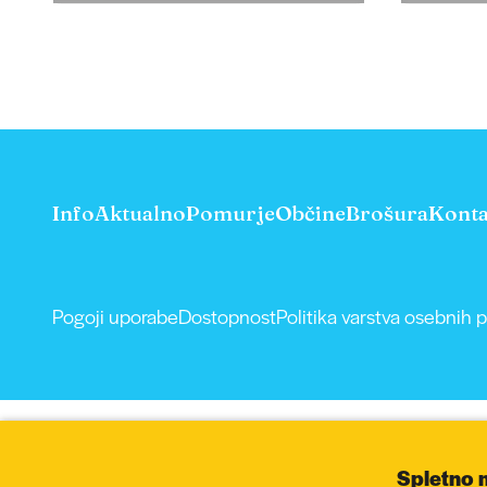
Info
Aktualno
Pomurje
Občine
Brošura
Konta
Pogoji uporabe
Dostopnost
Politika varstva osebnih 
Spletno 