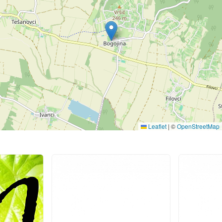
Leaflet
|
©
OpenStreetMap