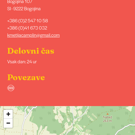
Bogojina 107
SI - 9222 Bogojina
+386 (0)2 547 10 58
+386 (0)41 673 032
kmetijacamplin@gmail.com
Delovni čas
Vsak dan: 24 ur
Povezave
+
−