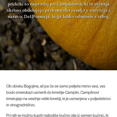
pridelki so naprodaj pri Camplinovih, ki že stoletja
skrbno obdelujejo prekmursko zemljo v sozvočju z
naravo. Del Pomurja, ki ga lahko odnesete s seboj.
Ob obisku Bogojine, ali pa če se samo peljete mimo vasi, vas
bodo smerokazi usmerili do kmetije Camplin. Camplinovi
kmetujejo na srednje veliki kmetiji, ki je usmerjena v poljedelstvo
in vinogradništvo.
Pri njih je možno kupiti najboljše bučno olje iz semen bučnic, ki