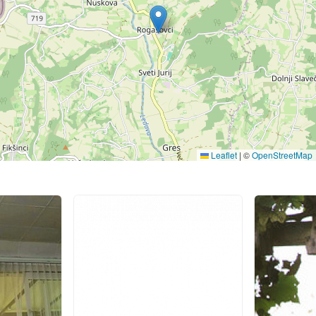
Leaflet
|
©
OpenStreetMap