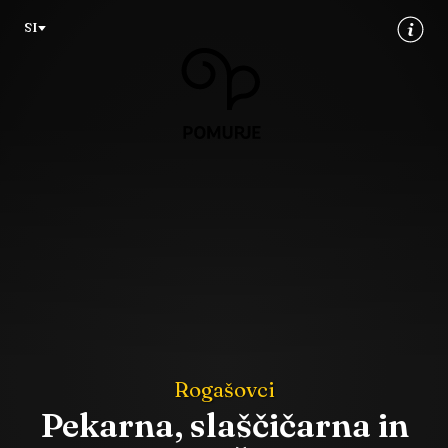
Na
Navigacija
SI
vsebino
Rogašovci
Pekarna, slaščičarna in