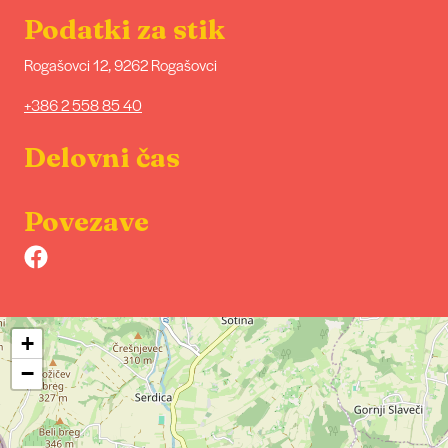
Podatki za stik
Rogašovci 12, 9262 Rogašovci
+386 2 558 85 40
Delovni čas
Povezave
+
−