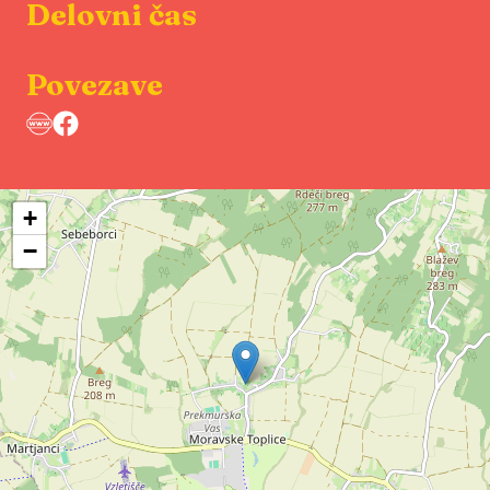
Delovni čas
Povezave
+
−