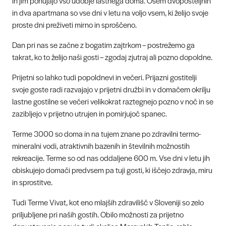
in jim ponujajo vso udobje lastnega doma. Osem dvoposteljnih
in dva apartmana so vse dni v letu na voljo vsem, ki želijo svoje
proste dni preživeti mirno in sproščeno.
Dan pri nas se začne z bogatim zajtrkom – postrežemo ga
takrat, ko to želijo naši gosti – zgodaj zjutraj ali pozno dopoldne.
Prijetni so lahko tudi popoldnevi in večeri. Prijazni gostitelji
svoje goste radi razvajajo v prijetni družbi in v domačem okrilju
lastne gostilne se večeri velikokrat raztegnejo pozno v noč in se
zazibljejo v prijetno utrujen in pomirjujoč spanec.
Terme 3000 so doma in na tujem znane po zdravilni termo-
mineralni vodi, atraktivnih bazenih in številnih možnostih
rekreacije. Terme so od nas oddaljene 600 m. Vse dni v letu jih
obiskujejo domači predvsem pa tuji gosti, ki iščejo zdravja, miru
in sprostitve.
Tudi Terme Vivat, kot eno mlajših zdravilišč v Sloveniji so zelo
priljubljene pri naših gostih. Obilo možnosti za prijetno