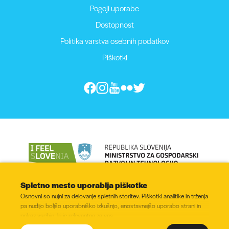
Pogoji uporabe
Dostopnost
Politika varstva osebnih podatkov
Piškotki
Spletno mesto uporablja piškotke
Osnovni so nujni za delovanje spletnih storitev. Piškotki analitike in trženja
pa nudijo boljšo uporabniško izkušnjo, enostavnejšo uporabo strani in
prikaz vsebin, ki je relevantna za vas.
© 2022 - 2026, Vse pravice pridržane