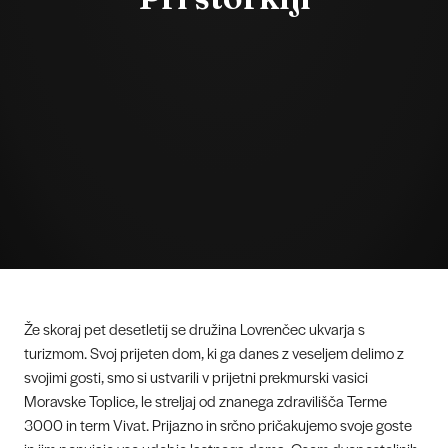
Že skoraj pet desetletij se družina Lovrenčec ukvarja s
turizmom. Svoj prijeten dom, ki ga danes z veseljem delimo z
svojimi gosti, smo si ustvarili v prijetni prekmurski vasici
Moravske Toplice, le streljaj od znanega zdravilišča Terme
3000 in term Vivat. Prijazno in srčno pričakujemo svoje goste