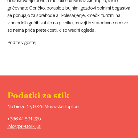
dopustovanje ponuja tudi okolica Moravskih Toplic, rahlo
gričevnato Goričko, poraslo z bujnimi gozdovi polnimi bogastva
se ponujajo za sprehode ali kolesarjenje, kmečki turizmi na
vinorodnih gričih vabijo na piknike, muzeji in starodavne cerkve
so nema priča preteklosti, ki so vredni ogleda.
Pridite v goste,
Podatki za stik
Na bregu 12, 9226 Moravske Toplice
+386 41 891 225
info@pri-storklji.si