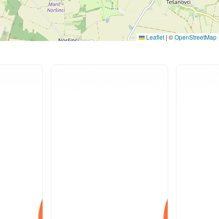
Leaflet
|
©
OpenStreetMap