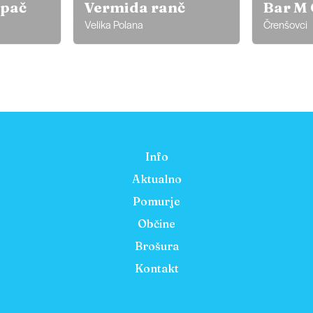
mpač
Vermida ranč
Bar M 
Velika Polana
Črenšovci
Info
Aktualno
Pomurje
Občine
Brošura
Kontakt