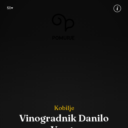
Na
Navigacija
SI
vsebino
Kobilje
Vinogradnik Danilo