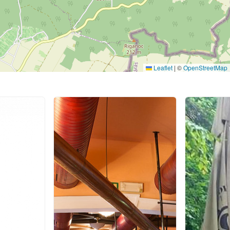
Leaflet
|
©
OpenStreetMap