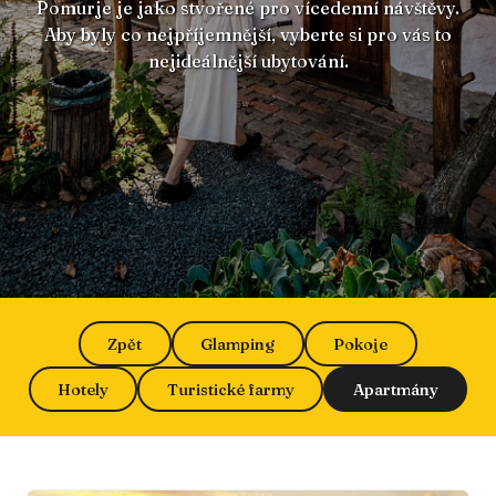
Pomurje je jako stvořené pro vícedenní návštěvy.
Aby byly co nejpříjemnější, vyberte si pro vás to
nejideálnější ubytování.
Zpět
Glamping
Pokoje
Hotely
Turistické farmy
Apartmány