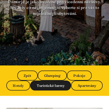
Pomurje je jako stvořené pro vícedenní návštěvy.
Aby byly co nejpříjemnější, vyberte si pro vás to
nejideálnější ubytování.
Zpět
Glamping
Pokoje
Hotely
Turistické farmy
Apartmány