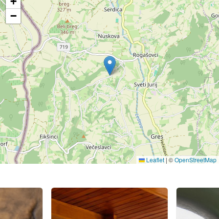
+
−
Leaflet
|
©
OpenStreetMap