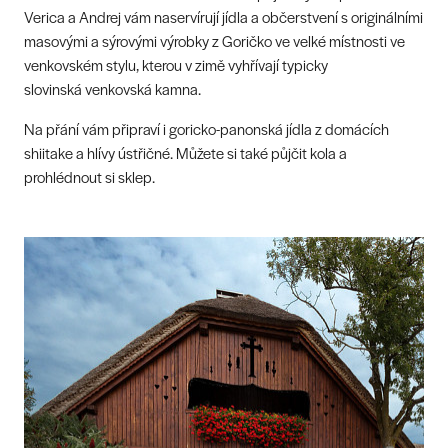
Verica a Andrej vám naservírují jídla a občerstvení s originálními
masovými a sýrovými výrobky z Goričko ve velké místnosti ve
venkovském stylu, kterou v zimě vyhřívají typicky
slovinská venkovská kamna.
Na přání vám připraví i goricko-panonská jídla z domácích
shiitake a hlívy ústřičné. Můžete si také půjčit kola a
prohlédnout si sklep.