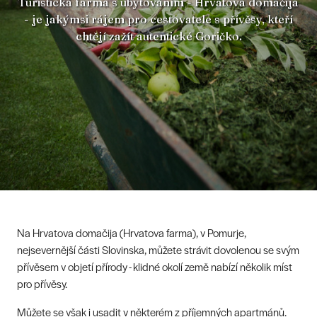
Turistická farma s ubytováním - Hrvatova domačija
- je jakýmsi rájem pro cestovatele s přívěsy, kteří
chtějí zažít autentické Goričko.
Na Hrvatova domačija (Hrvatova farma), v Pomurje,
nejsevernější části Slovinska, můžete strávit dovolenou se svým
přívěsem v objetí přírody - klidné okolí země nabízí několik míst
pro přívěsy.
Můžete se však i usadit v některém z příjemných apartmánů.