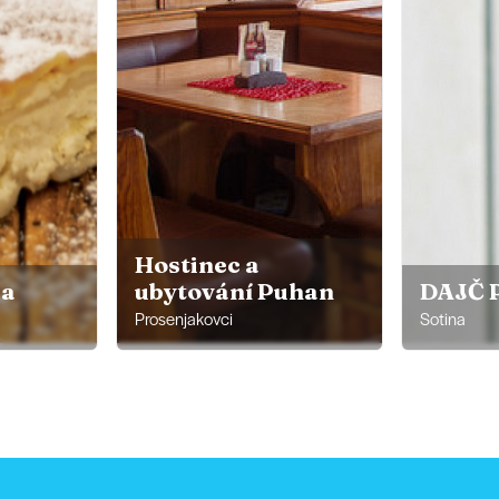
Hostinec a
ca
ubytování Puhan
DAJČ 
Prosenjakovci
Sotina