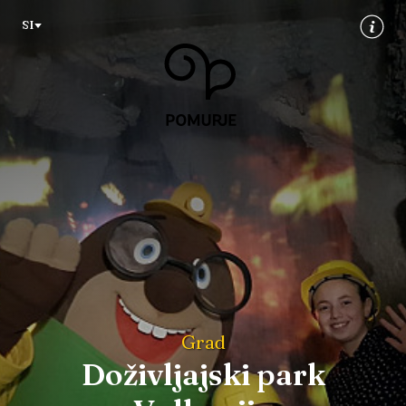
Na
Navigacija
SI
vsebino
Grad
Doživljajski park