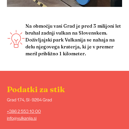
Na območju vasi Grad je pred 3 milijoni let
bruhal zadnji vulkan na Slovenskem.
Doživljajski park Vulkanija se nahaja na
delu njegovega kraterja, ki je v premer
meril približno 1 kilometer.
Podatki za stik
Grad 174, SI - 9264 Grad
+386 2 553 10 00
info@vulkanija.si