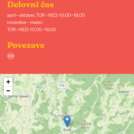
Delovni čas
april – oktober.: TOR – NED: 10.00–18.00
november – marec:
TOR – NED: 10.00–16.00
Povezave
+
−