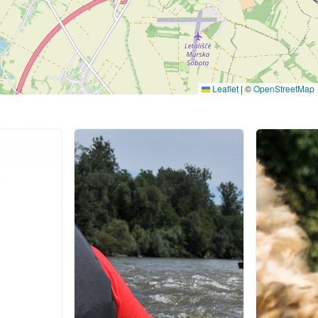
Leaflet
|
©
OpenStreetMap