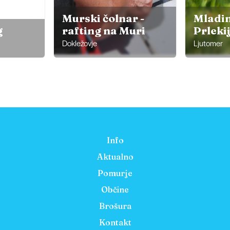
Murski čolnar -
Mladin
g
rafting na Muri
Prleki
Dokležovje
Ljutomer
Info
Aktualno
Pomurje
Občine
Brošura
Kontakt