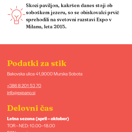
Skozi paviljon, kakršen danes stoji ob
soboškem jezeru, so se obiskovalci prvič
sprehodili na svetovni razstavi Expo v
Milanu, leta 2015.
Podatki za stik
Bakovska ulica 41,9000 Murska Sobota
+386 8 201 53 70
info@expano.si
Delovni čas
Letna sezona (april – oktober)
TOR – NED: 10.00–18.00