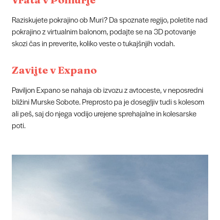
Raziskujete pokrajino ob Muri? Da spoznate regijo, poletite nad
pokrajino z virtualnim balonom, podajte se na 3D potovanje
skozi čas in preverite, koliko veste o tukajšnjih vodah.
Zavijte v Expano
Paviljon Expano se nahaja ob izvozu z avtoceste, v neposredni
bližini Murske Sobote. Preprosto pa je dosegljiv tudi s kolesom
ali peš, saj do njega vodijo urejene sprehajalne in kolesarske
poti.