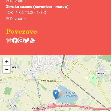
PON: zaprto
Zimska sezona (november – marec)
TOR – NED: 10.00–17.00
PON: zaprto
Povezave
+
−