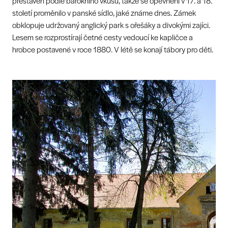
přestavěn podle barokního vkusu, takže se opevnění v 17. a 18.
století proměnilo v panské sídlo, jaké známe dnes. Zámek
obklopuje udržovaný anglický park s ořešáky a divokými zajíci.
Lesem se rozprostírají četné cesty vedoucí ke kapličce a
hrobce postavené v roce 1880. V létě se konají tábory pro děti.