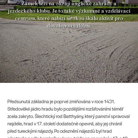
Zámek leží na okraji anglické zahrady a
jezdeckého klubu. Je to také výzkumné a vzdělávací
centrum, které nabízí širokou škálu aktivit pro
dovolenou s dětmi.
Předsunutá základna je poprvé zmiňována v roce 1431.
Středověké jádro hradu bylo pozdějšími rozšiřováními téměř
zcela zakryto. Šlechtický rod Batthyány, který panství spravoval
nejdéle, hrad v 17. století dodatečně opevnil, aby jej chránil
před tureckými nájezdy. Po odeznění nájezdů byl hrad