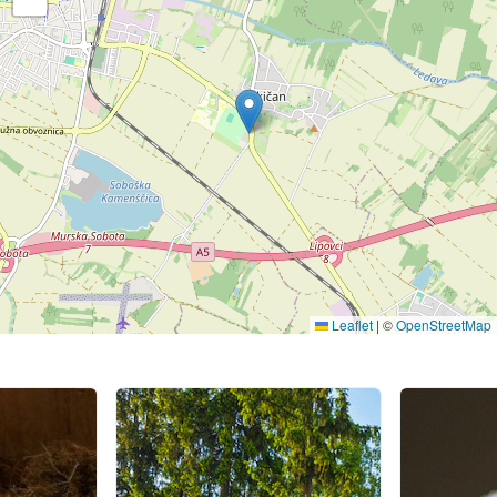
Leaflet
|
©
OpenStreetMap