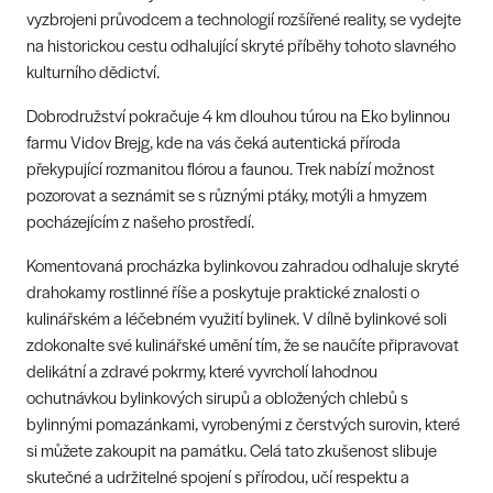
vyzbrojeni průvodcem a technologií rozšířené reality, se vydejte
na historickou cestu odhalující skryté příběhy tohoto slavného
kulturního dědictví.
Dobrodružství pokračuje 4 km dlouhou túrou na Eko bylinnou
farmu Vidov Brejg, kde na vás čeká autentická příroda
překypující rozmanitou flórou a faunou. Trek nabízí možnost
pozorovat a seznámit se s různými ptáky, motýli a hmyzem
pocházejícím z našeho prostředí.
Komentovaná procházka bylinkovou zahradou odhaluje skryté
drahokamy rostlinné říše a poskytuje praktické znalosti o
kulinářském a léčebném využití bylinek. V dílně bylinkové soli
zdokonalte své kulinářské umění tím, že se naučíte připravovat
delikátní a zdravé pokrmy, které vyvrcholí lahodnou
ochutnávkou bylinkových sirupů a obložených chlebů s
bylinnými pomazánkami, vyrobenými z čerstvých surovin, které
si můžete zakoupit na památku. Celá tato zkušenost slibuje
skutečné a udržitelné spojení s přírodou, učí respektu a