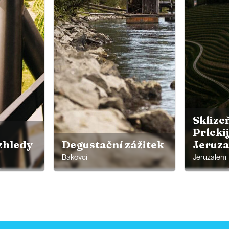
Sklize
Prlekij
zhledy
Degustační zážitek
Jeruz
Bakovci
Jeruzalem