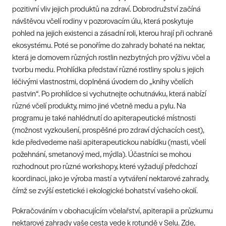
pozitivní vliv jejich produktů na zdraví. Dobrodružství začíná
návštěvou včelí rodiny v pozorovacím úlu, která poskytuje
pohled na jejich existenci a zásadní roli, kterou hrají při ochraně
ekosystému. Poté se ponoříme do zahrady bohaté na nektar,
která je domovem různých rostlin nezbytných pro výživu včel a
tvorbu medu. Prohlídka představí různé rostliny spolu s jejich
léčivými vlastnostmi, doplněná úvodem do „knihy včelích
pastvin“. Po prohlídce si vychutnejte ochutnávku, která nabízí
různé včelí produkty, mimo jiné včetně medu a pylu. Na
programu je také nahlédnutí do apiterapeutické místnosti
(možnost vyzkoušení, prospěšné pro zdraví dýchacích cest),
kde předvedeme naši apiterapeutickou nabídku (masti, včelí
požehnání, smetanový med, mýdla). Účastníci se mohou
rozhodnout pro různé workshopy, které vyžadují předchozí
koordinaci, jako je výroba mastí a vytváření nektarové zahrady,
čímž se zvýší estetické i ekologické bohatství vašeho okolí.
Pokračováním v obohacujícím včelařství, apiterapii a průzkumu
nektarové zahrady vaše cesta vede k rotundě v Selu. Zde,