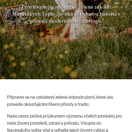
Prozkoumejte nádherná zelená zákoutí
Moravských Toplic, protkaná bohatou historií, s
pomocí moderních technologií.
Připravte se na celodenní zelené dobrodružství, které vás
provede okouzlujícími říšemi přírody a tradic.
Naše cesta začíná průzkumem významu včelích produktů pro
naše životní prostředí, zdraví a pohodu. Vstupte do
fascinujícího světa včel a odhalte jejich životní cyklus a