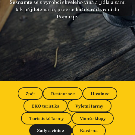
Seznamte se s výrobci skvělého vína a jídla a sami
tak přijdete na to, proč se každý rád vrací do
Pomurje.
Zpět
Restaurace
Hostince
EKO turistika
Výletní farmy
Turistické farmy
Vinné sklepy
Sady a vinice
Kavárna